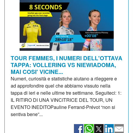
TOUR FEMMES, I NUMERI DELL'OTTAVA
TAPPA: VOLLERING VS NIEWIADOMA,
MAI COSI' VICINE...
Numeri, curiosità e statistiche aiutano a rileggere e
ad approfondire quel che abbiamo vissuto nella
tappa di ieri e nelle ultime tre settimane. Seguiteci: 1:
IL RITIRO DI UNA VINCITRICE DEL TOUR, UN
EVENTO INEDITOPauline Ferrand-Prévot “non si
sentiva bene”...