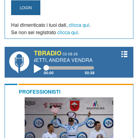
LOGIN
Hai dimenticato i tuoi dati,
clicca qui
.
Se non sei registrato
clicca qui
.
TBRADIO
03-08-26
GIANETTI, ANDREA VENDRAME, FILIPPO FIORELLI
00:00
50:38
PROFESSIONISTI