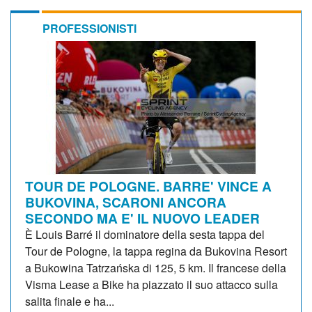
PROFESSIONISTI
TOUR DE POLOGNE. BARRE' VINCE A
BUKOVINA, SCARONI ANCORA
SECONDO MA E' IL NUOVO LEADER
È Louis Barré il dominatore della sesta tappa del
Tour de Pologne, la tappa regina da Bukovina Resort
a Bukowina Tatrzańska di 125, 5 km. Il francese della
Visma Lease a Bike ha piazzato il suo attacco sulla
salita finale e ha...