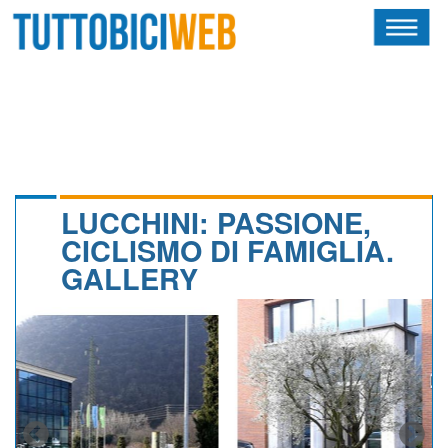
HOME
RIVISTA
SQUADRE
ATLETI
LUCCHINI: PASSIONE,
CICLISMO DI FAMIGLIA.
CALENDARIO
GALLERY
OSCAR
ALBI D'ORO
NEWSLETTER