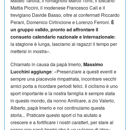
Matteo Tarolla, il romagnolo Marco Tonti, il toscano
Mattia Piccini, il modenese Francesco Calì e il
trevigiano Davide Basso, oltre ai confermati Riccardo
Perani, Do­me­nico Cir­lin­cio­ne e Lorenzo Ferroni.
È
un gruppo valido, pronto ad affrontare il
consueto calendario nazionale e in­ternazionale:
la stagione è lunga, lasciamo ai ragazzi il tempo per
mettersi in mostra».
Chiamato in causa da papà Imerio,
Mas­simo
Lucchini aggiunge
: «Presen­zia­re a questi eventi e
sempre una piacevole rimpatriata, incontrare vecchi
amici porta a ricordare periodi felici. Il ciclismo è uno
sport importante e la no­stra famiglia è sempre stata
in questo mondo, da nonno Amilcare, a zio Va­lerio,
Alberto, papà Imerio e noi continuiamo questa
storia... Praticare questo sport ci ha aiutato a
crescere e a fortificare i nostri caratteri, per stare al
passo con papà Imerio che è un vulcano di idee».