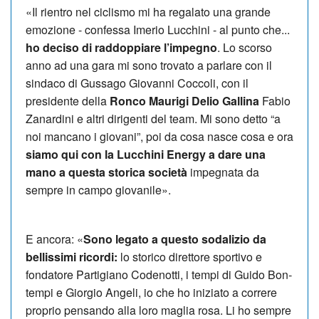
«Il rientro nel ciclismo mi ha regalato una grande
emozione - confessa Imerio Lucchini - al punto che...
ho deciso di raddoppiare l’impegno
. Lo scorso
anno ad una gara mi sono trovato a parlare con il
sindaco di Gussago Giovanni Coc­coli, con il
presidente della
Ronco Maurigi Delio Gallina
Fabio
Zanardini e altri dirigenti del team. Mi sono detto “a
noi mancano i giovani”, poi da cosa nasce cosa e ora
siamo qui con la Luc­chini Energy a dare una
mano a questa storica società
impegnata da
sempre in campo giovanile».
E ancora: «
Sono legato a questo sodalizio da
bellissimi ricordi:
lo storico di­rettore sportivo e
fondatore Parti­gia­no Codenotti, i tempi di Guido Bon­
tempi e Giorgio Angeli, io che ho iniziato a correre
proprio pensando alla loro ma­glia rosa. Li ho sempre