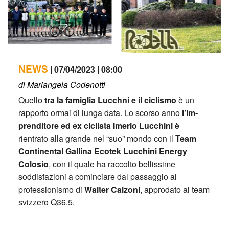
NEWS
| 07/04/2023 | 08:00
di Mariangela Codenotti
Quello
tra la famiglia Lucchni e il ciclismo
è un
rapporto ormai di lunga data. Lo scorso anno
l’im­
prenditore ed ex ciclista Ime­rio Lucchini è
rientrato alla grande nel “suo” mondo con il
Team
Conti­nen­tal Gallina Ecotek Lucchini Ener­gy
Colosio
, con il quale ha raccolto bellissime
soddisfazioni a cominciare dal passaggio al
professionismo di
Walter Calzoni
, approdato al team
svizzero Q36.5.