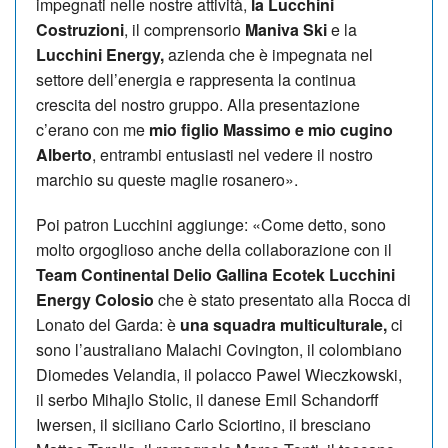
impegnati nelle no­stre attività,
la Lucchini
Costruzioni
, il comprensorio
Maniva Ski
e la
Lucchini Energy,
azienda che è impegnata nel
settore dell’energia e rappresenta la continua
crescita del nostro gruppo. Alla presentazione
c’erano con me
mio figlio Massimo e mio cugino
Alberto
, entrambi entusiasti nel vedere il nostro
marchio su queste maglie rosanero».
Poi patron Lucchini aggiunge: «Come detto, sono
molto orgoglioso anche del­la collaborazione con il
Team Con­tinental Delio Gallina Ecotek Lucchini
Energy Colosio
che è stato presentato alla Rocca di
Lonato del Garda: è
una squadra multiculturale,
ci
sono l’australiano Malachi Covington, il colombiano
Diomedes Velandia, il po­lacco Pawel Wieczkowski,
il serbo Mi­haj­lo Stolic, il danese Emil Schandorff
Iwer­sen, il siciliano Carlo Sciortino, il bresciano