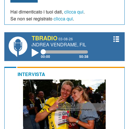
Hai dimenticato i tuoi dati,
clicca qui
.
Se non sei registrato
clicca qui
.
TBRADIO
03-08-26
I, ANDREA VENDRAME, FILIPPO FIORELLI
00:00
50:38
INTERVISTA