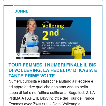
DONNE
TOUR FEMMES, I NUMERI FINALI: IL BIS
DI VOLLERING, LA FEDELTA' DI KASIA E
TANTE PRIME VOLTE
Numeri, curiosità e statistiche aiutano a rileggere e
ad approfondire quel che abbiamo vissuto nella
tappa di ieri e nell'ultima settimana. Seguiteci: 2: LA
PRIMA A FARE IL BISVincitrice del Tour de France
Femmes avec Zwift 2026, Demi Vollering è...