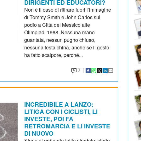
DIRIGENTI ED EDUCATORI?
Non è il caso di ritirare fuori l’immagine
di Tommy Smith e John Carlos sul
podio a Città del Messico alle
Olimpiadi 1968. Nessuna mano
guantata, nessun pugno chiuso,
nessuna testa china, anche se il gesto
ha fatto scalpore, perché...
7
|
INCREDIBILE A LANZO:
LITIGA CON I CICLISTI, LI
INVESTE, POI FA
RETROMARCIA E LI INVESTE
DI NUOVO
Storie di ordinaria follia stradale, storie