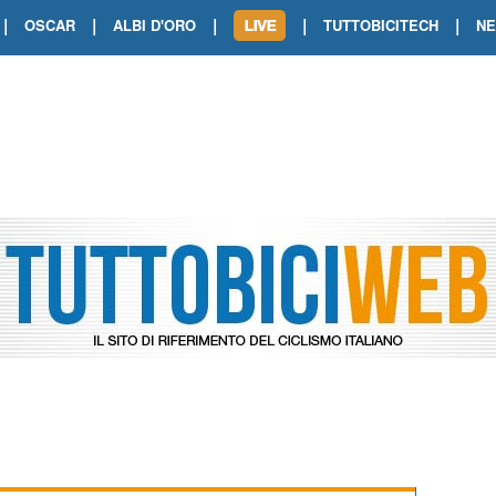
|
|
|
|
|
OSCAR
ALBI D'ORO
TUTTOBICITECH
N
TOUR DE FRANCE. SHOW DI VAN DER
TOUR DE FRANCE. CARAPAZ FIRMA I
TOUR DE FRANCE. POKERISSIMO TA
TOUR DE FRANCE. ORCIERES-MERL
TOUR DE FRANCE. A VOIRON TRIONF