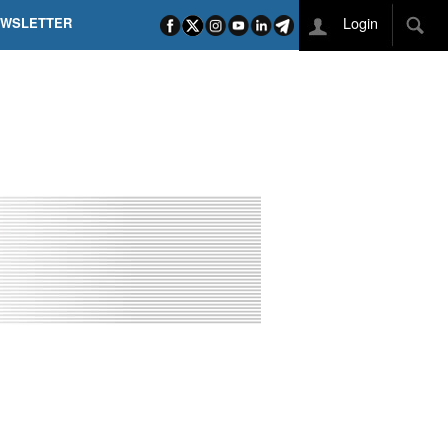
Login
EWSLETTER
 POEL SUI CAMPI ELISI! POGAČAR NELLA STORIA
L TAPPONE DEI TAPPONI
DEJ IN UNA TAPPA PAZZESCA
ETTE INCORONA CARAPAZ
O DI PHILIPSEN SU SCHMID E KOOIJ