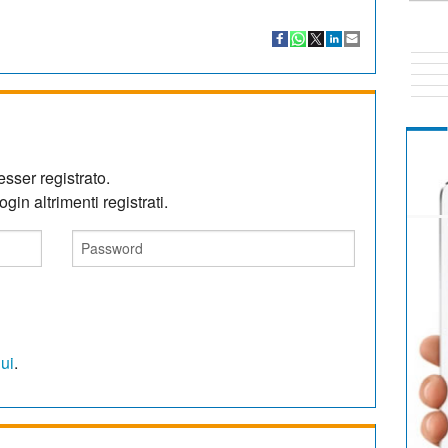
sser registrato.
gin altrimenti registrati.
qui
.