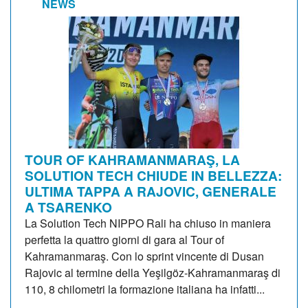
NEWS
TOUR OF KAHRAMANMARAŞ, LA
SOLUTION TECH CHIUDE IN BELLEZZA:
ULTIMA TAPPA A RAJOVIC, GENERALE
A TSARENKO
La Solution Tech NIPPO Rali ha chiuso in maniera
perfetta la quattro giorni di gara al Tour of
Kahramanmaraş. Con lo sprint vincente di Dusan
Rajovic al termine della Yeşilgöz-Kahramanmaraş di
110, 8 chilometri la formazione italiana ha infatti...