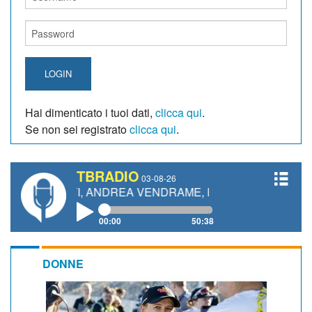
LOGIN
Hai dimenticato i tuoi dati,
clicca qui
.
Se non sei registrato
clicca qui
.
TBRADIO
03-08-26
ETTI, ANDREA VENDRAME, FILIPPO FIORELLI
00:00
50:38
DONNE