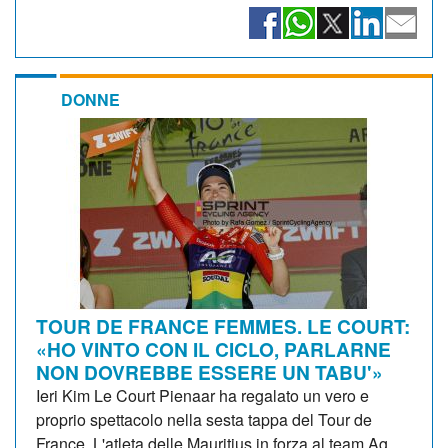
DONNE
TOUR DE FRANCE FEMMES. LE COURT:
«HO VINTO CON IL CICLO, PARLARNE
NON DOVREBBE ESSERE UN TABU'»
Ieri Kim Le Court Pienaar ha regalato un vero e
proprio spettacolo nella sesta tappa del Tour de
France. L'atleta delle Mauritius in forza al team Ag