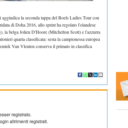
 aggiudica la seconda tappa del Boels Ladies Tour con
ridata di Doha 2016, allo sprint ha regolato l'olandese
, la belga Jolie
n D'Hoore (Mitchelton Scott) e l'azzurra
onieri quarta classificata: sesta la campionessa europea
emiek Van Vleuten conserva il primato in classifica
sser registrato.
gin altrimenti registrati.