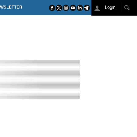
Login
EWSLETTER
 POEL SUI CAMPI ELISI! POGAČAR NELLA STORIA
L TAPPONE DEI TAPPONI
DEJ IN UNA TAPPA PAZZESCA
ETTE INCORONA CARAPAZ
O DI PHILIPSEN SU SCHMID E KOOIJ