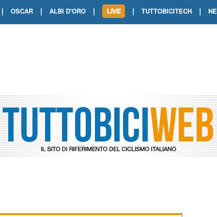
|
|
|
|
|
OSCAR
ALBI D'ORO
TUTTOBICITECH
N
TOUR DE FRANCE. SHOW DI VAN DER
TOUR DE FRANCE. CARAPAZ FIRMA I
TOUR DE FRANCE. POKERISSIMO TA
TOUR DE FRANCE. ORCIERES-MERL
TOUR DE FRANCE. A VOIRON TRIONF