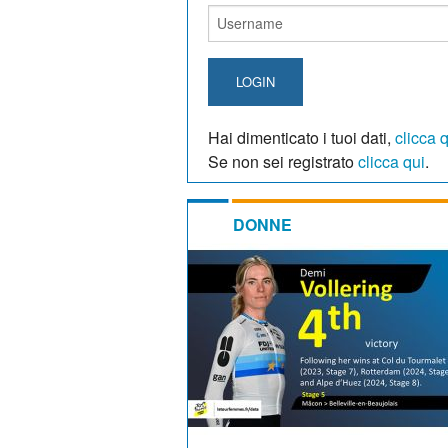
LOGIN
Hai dimenticato i tuoi dati,
clicca 
Se non sei registrato
clicca qui
.
DONNE