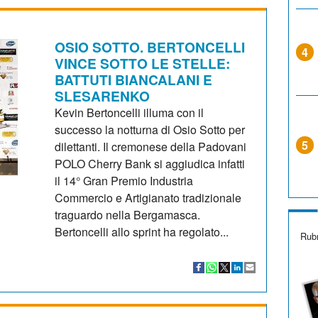
OSIO SOTTO. BERTONCELLI
4
VINCE SOTTO LE STELLE:
BATTUTI BIANCALANI E
SLESARENKO
Kevin Bertoncelli illuma con il
successo la notturna di Osio Sotto per
5
dilettanti. Il cremonese della Padovani
POLO Cherry Bank si aggiudica infatti
il 14° Gran Premio Industria
Commercio e Artigianato tradizionale
traguardo nella Bergamasca.
Bertoncelli allo sprint ha regolato...
Rubr