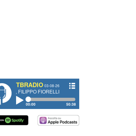
TBRADIO
03-08-26
IPPO FIORELLI
00:00
50:38