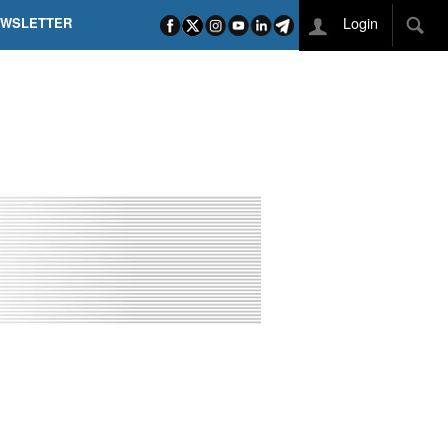
Login
EWSLETTER
 POEL SUI CAMPI ELISI! POGAČAR NELLA STORIA
L TAPPONE DEI TAPPONI
DEJ IN UNA TAPPA PAZZESCA
ETTE INCORONA CARAPAZ
O DI PHILIPSEN SU SCHMID E KOOIJ