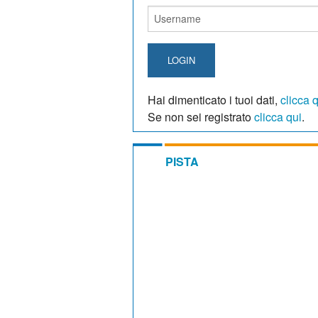
LOGIN
Hai dimenticato i tuoi dati,
clicca 
Se non sei registrato
clicca qui
.
PISTA