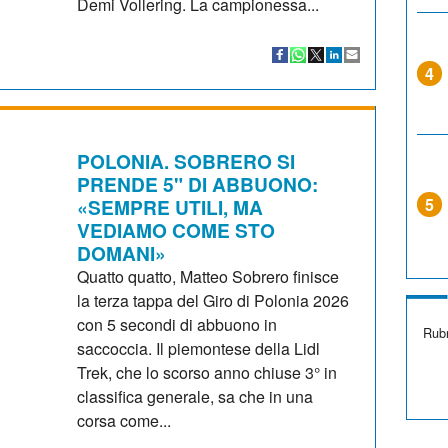
Demi Vollering. La campionessa...
4
POLONIA. SOBRERO SI
PRENDE 5" DI ABBUONO:
«SEMPRE UTILI, MA
5
VEDIAMO COME STO
DOMANI»
Quatto quatto, Matteo Sobrero finisce
la terza tappa del Giro di Polonia 2026
con 5 secondi di abbuono in
Rubr
saccoccia. Il piemontese della Lidl
Trek, che lo scorso anno chiuse 3° in
classifica generale, sa che in una
corsa come...