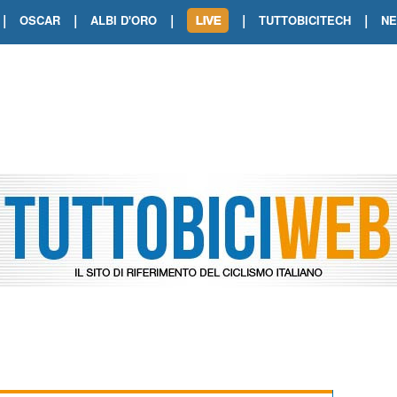
|
|
|
|
|
OSCAR
ALBI D'ORO
TUTTOBICITECH
N
TOUR DE FRANCE. SHOW DI VAN DER
TOUR DE FRANCE. CARAPAZ FIRMA I
TOUR DE FRANCE. POKERISSIMO TA
TOUR DE FRANCE. ORCIERES-MERL
TOUR DE FRANCE. A VOIRON TRIONF