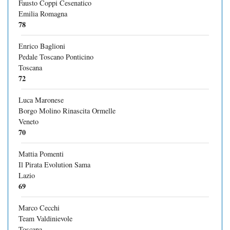
Fausto Coppi Cesenatico
Emilia Romagna
78
Enrico Baglioni
Pedale Toscano Ponticino
Toscana
72
Luca Maronese
Borgo Molino Rinascita Ormelle
Veneto
70
Mattia Pomenti
Il Pirata Evolution Sama
Lazio
69
Marco Cecchi
Team Valdinievole
Toscana