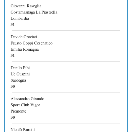
Giovanni Raveglia
Costamasnaga La Piastrella
Lombardia
31
Davide Crociati
Fausto Coppi Cesenatico
Emilia Romagna
31
Danilo Pibi
Uc Guspini
Sardegna
30
Alessandro Giraudo
Sport Club Vigor
Piemonte
30
Nicolò Buratti