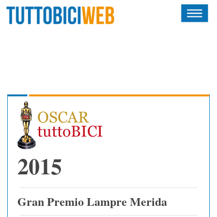
HOME
RIVISTA
SQUADRE
ATLETI
CALENDARIO
OSCAR
2015
ALBI D'ORO
Gran Premio Lampre Merida
NEWSLETTER