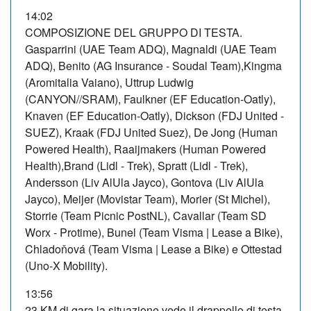
14:02
COMPOSIZIONE DEL GRUPPO DI TESTA.
Gasparrini (UAE Team ADQ), Magnaldi (UAE Team
ADQ), Benito (AG Insurance - Soudal Team),Kingma
(Aromitalia Vaiano), Uttrup Ludwig
(CANYON//SRAM), Faulkner (EF Education-Oatly),
Knaven (EF Education-Oatly), Dickson (FDJ United -
SUEZ), Kraak (FDJ United Suez), De Jong (Human
Powered Health), Raaijmakers (Human Powered
Health),Brand (Lidl - Trek), Spratt (Lidl - Trek),
Andersson (Liv AlUla Jayco), Gontova (Liv AlUla
Jayco), Meijer (Movistar Team), Morier (St Michel),
Storrie (Team Picnic PostNL), Cavallar (Team SD
Worx - Protime), Bunel (Team Visma | Lease a Bike),
Chladoňová (Team Visma | Lease a Bike) e Ottestad
(Uno-X Mobility).
13:56
23 KM di gara la situazione vede il drappello di testa