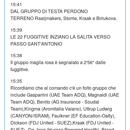
15:41
DAL GRUPPO DI TESTA PERDONO
TERRENO Raaijmakers, Storrie, Kraak e Biriukova.
15:39
LE 22 FUGGITIVE INZIANO LA SALITA VERSO
PASSO SANT'ANTONIO
15:38
Il gruppo maglia rosa è segnalato a 2'56" dalle
fuggitive.
15:35
Ricordiamo che al comando c'è un folto gruppo che
include Gasparrini (UAE Team ADQ), Magnaldi (UAE
Team ADQ), Benito (AG Insurance - Soudal
Team),Kingma (Aromitalia Vaiano), Uttrup Ludwig
(CANYON//SRAM), Faulkner (EF Education-Oatly),
Dickson (FDJ United - SUEZ),Kraak (FDJ United -
SUEZ), De Jong (Human Powered Health) ,Brand