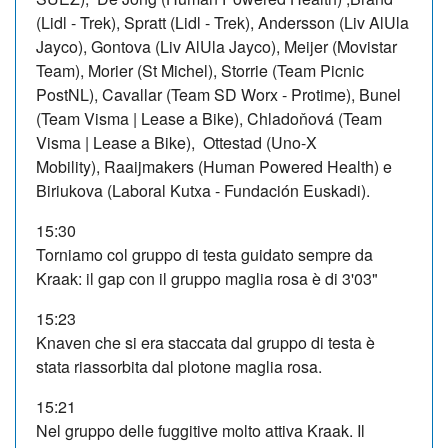
(Lidl - Trek), Spratt (Lidl - Trek), Andersson (Liv AlUla
Jayco), Gontova (Liv AlUla Jayco), Meijer (Movistar
Team), Morier (St Michel), Storrie (Team Picnic
PostNL), Cavallar (Team SD Worx - Protime), Bunel
(Team Visma | Lease a Bike), Chladoňová (Team
Visma | Lease a Bike), Ottestad (Uno-X
Mobility), Raaijmakers (Human Powered Health) e
Biriukova (Laboral Kutxa - Fundación Euskadi).
15:30
Torniamo col gruppo di testa guidato sempre da
Kraak: il gap con il gruppo maglia rosa è di 3'03"
15:23
Knaven che si era staccata dal gruppo di testa è
stata riassorbita dal plotone maglia rosa.
15:21
Nel gruppo delle fuggitive molto attiva Kraak. Il