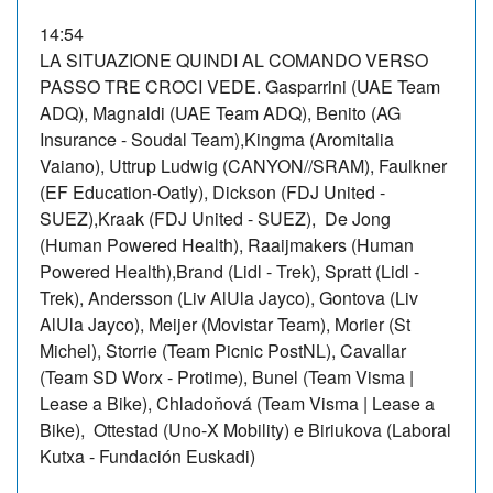
14:54
LA SITUAZIONE QUINDI AL COMANDO VERSO
PASSO TRE CROCI VEDE. Gasparrini (UAE Team
ADQ), Magnaldi (UAE Team ADQ), Benito (AG
Insurance - Soudal Team),Kingma (Aromitalia
Vaiano), Uttrup Ludwig (CANYON//SRAM), Faulkner
(EF Education-Oatly), Dickson (FDJ United -
SUEZ),Kraak (FDJ United - SUEZ), De Jong
(Human Powered Health), Raaijmakers (Human
Powered Health),Brand (Lidl - Trek), Spratt (Lidl -
Trek), Andersson (Liv AlUla Jayco), Gontova (Liv
AlUla Jayco), Meijer (Movistar Team), Morier (St
Michel), Storrie (Team Picnic PostNL), Cavallar
(Team SD Worx - Protime), Bunel (Team Visma |
Lease a Bike), Chladoňová (Team Visma | Lease a
Bike), Ottestad (Uno-X Mobility) e Biriukova (Laboral
Kutxa - Fundación Euskadi)