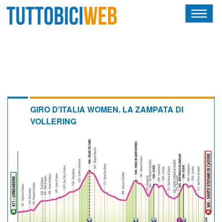
HOME
RIVISTA
SQUADRE
ATLETI
GIRO D'ITALIA WOMEN. LA ZAMPATA DI
VOLLERING
CALENDARIO
OSCAR
ALBI D'ORO
NEWSLETTER