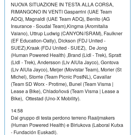
NUOVA SITUAZIONE IN TESTA ALLA CORSA,
RIMANGONO IN VENTI Gasparrini (UAE Team
ADQ), Magnaldi (UAE Team ADQ), Benito (AG
Insurance - Soudal Team),Kingma (Aromitalia
Vaiano), Uttrup Ludwig (CANYON//SRAM), Faulkner
(EF Education-Oatly), Dickson (FDJ United -
SUEZ),Kraak (FDJ United - SUEZ), De Jong
(Human Powered Health) ,Brand (Lidl - Trek), Spratt
(Lidl - Trek), Andersson (Liv AlUla Jayco), Gontova
(Liv AlUla Jayco), Meijer (Movistar Team), Morier (St
Michel), Storrie (Team Picnic PostNL), Cavallar
(Team SD Worx - Protime), Bunel (Team Visma |
Lease a Bike), Chladoňová (Team Visma | Lease a
Bike), Ottestad (Uno-X Mobility).
14:58
Dal gruppo di testa perdono terreno Raaijmakers
(Human Powered Health) e Biriukova (Laboral Kutxa
- Fundación Euskadi).