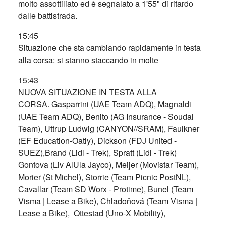
molto assottiliato ed è segnalato a 1'55" di ritardo
dalle battistrada.
15:45
Situazione che sta cambiando rapidamente in testa
alla corsa: si stanno staccando in molte
15:43
NUOVA SITUAZIONE IN TESTA ALLA
CORSA.
Gasparrini (UAE Team ADQ), Magnaldi
(UAE Team ADQ), Benito (AG Insurance - Soudal
Team), Uttrup Ludwig (CANYON//SRAM), Faulkner
(EF Education-Oatly), Dickson (FDJ United -
SUEZ),Brand (Lidl - Trek), Spratt (Lidl - Trek)
Gontova (Liv AlUla Jayco), Meijer (Movistar Team),
Morier (St Michel), Storrie (Team Picnic PostNL),
Cavallar (Team SD Worx - Protime), Bunel (Team
Visma | Lease a Bike), Chladoňová (Team Visma |
Lease a Bike), Ottestad (Uno-X Mobility),