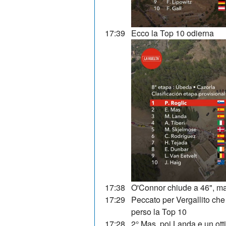
17:39
Ecco la Top 10 odierna
17:38
O'Connor chiude a 46", ma
17:29
Peccato per Vergallito che 
perso la Top 10
17:28
2° Mas, poi Landa e un ott