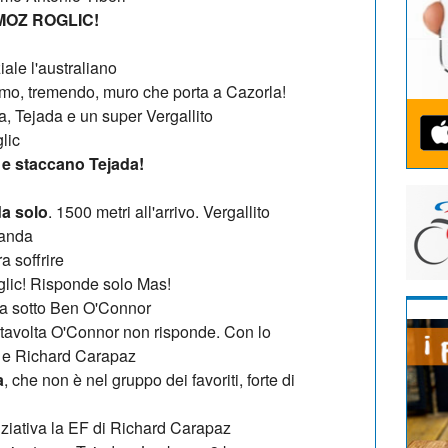
MOZ ROGLIC!
ziale l'australiano
imo, tremendo, muro che porta a Cazorla!
da, Tejada e un super Vergallito
lic
 e staccano Tejada!
da solo
. 1500 metri all'arrivo. Vergallito
Landa
 soffrire
glic! Risponde solo Mas!
ta sotto Ben O'Connor
tavolta O'Connor non risponde. Con lo
s e Richard Carapaz
a
, che non è nel gruppo dei favoriti, forte di
iziativa la EF di Richard Carapaz