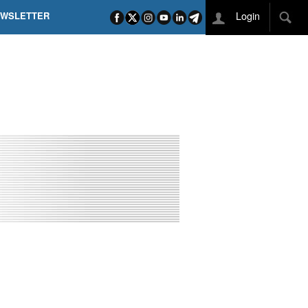
Login
EWSLETTER
 POEL SUI CAMPI ELISI! POGAČAR NELLA STORIA
L TAPPONE DEI TAPPONI
DEJ IN UNA TAPPA PAZZESCA
ETTE INCORONA CARAPAZ
O DI PHILIPSEN SU SCHMID E KOOIJ