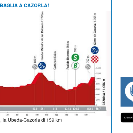
SBAGLIA A CAZORLA!
#334 CHARLY WEGELIUS, MAURO GIANETTI,
ne, la Ubeda-Cazorla di 159 km