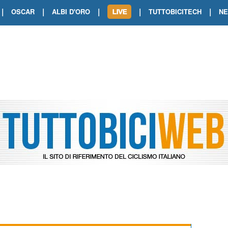
|
|
|
|
|
OSCAR
ALBI D'ORO
TUTTOBICITECH
N
TOUR DE FRANCE. SHOW DI VAN DER
TOUR DE FRANCE. CARAPAZ FIRMA I
TOUR DE FRANCE. POKERISSIMO TA
TOUR DE FRANCE. ORCIERES-MERL
TOUR DE FRANCE. A VOIRON TRIONF