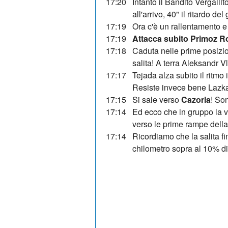
17:20
Intanto il Bandito Vergalli
all'arrivo, 40" il ritardo d
17:19
Ora c'è un rallentamento e 
17:19
Attacca subito Primoz R
17:18
Caduta nelle prime posizio
salita! A terra Aleksandr 
17:17
Tejada alza subito il ritmo
Resiste invece bene Lazk
17:15
Si sale verso
Cazorla
! So
17:14
Ed ecco che in gruppo la v
verso le prime rampe della 
17:14
Ricordiamo che la salita fi
chilometro sopra al 10% 