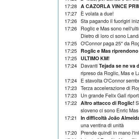
17:28
A CAZORLA VINCE PRI
17:27
È volata a due!
17:26
Sta pagando il fuorigiri ini
17:26
Roglic e Mas sono nell'ult
Dietro di loro ci sono Lan
17:25
O'Connor paga 25" da Rog
17:25
Roglic e Mas riprendono
17:25
ULTIMO KM!
17:24
Davanti
Tejada se ne va 
ripreso da Roglic, Mas e 
17:24
E stavolta O'Connor sembra
17:23
Terza accelerazione di Ro
17:23
Un grande Felix Gall ripor
17:22
Altro attacco di Roglic!
S
sloveno ci sono Enric Ma
17:21
In difficoltà João Almeid
una ventina di unità
17:20
Prende quindi in mano l'in