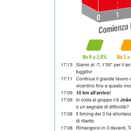
17:13
Siamo ai -7, 1'35" per il ter
fuggitivi
17:11
Continua il grande lavoro d
vicentino fino a questo m
17:09
10 km all'arrivo!
17:09
In coda al gruppo c'è
João
o un segnale di difficoltà?
17:08
Il forcing dei 3 ha allontan
di ritardo
17:08
Rimangono in 3 davanti, T