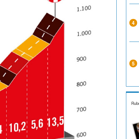
4
5
Rubr