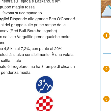
to rientra su Tejada e Lazkano. 3 km
el gruppo maglia rossa
i favoriti si ricompattano
oglic
! Risponde alla grande Ben O'Connor!
ni del gruppo sulle prime rampe della
Vlasov (Red Bull-Bora-hansgrohe)
1
 in salita e Vergallito perde qualche metro.
ano
no 4,8 km al 7,2%, con punte al 20%
elocità si alza sensibilmente. È una volata
salita finale
nale è irregolare, ma ha 3 rampe di circa un
2
di pendenza media
3