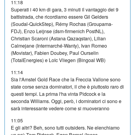
11:18
Superati i 40 km di gara, 3 minuti il vantaggio dei 9
battistrada, che ricordiamo essere Gil Gelders
(Soudal-QuickStep), Rémy Rochas (Groupama-
FDJ), Enzo Leijnse (dsm-firmenich PostNL),
Christian Scaroni (Astana Qazaqstan), Lilian
Calmejane (Intermarché-Wanty), Ivan Romeo
(Movistar), Fabien Doubey, Paul Ourselin
(TotalEnergies) e Loïc Vliegen (Bingoal WB)
11:14
Sia l'Amstel Gold Race che la Freccia Vallone sono
state corse senza dominatori, il che è piuttosto raro di
questi tempi. La prima l'ha vinta Pidcock e la
seconda Williams. Oggi, però, i dominatori ci sono e
sarà interessante vedere come si muoveranno
11:05
E gli altri? Beh, sono tutti outsiders. Ne elenchiamo
un po': Tom Pidcock, Egan Bernal (Ineos