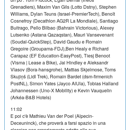
Grenadiers), Maxim Van Gils (Lotto Dstny), Stephen
Williams, Dylan Teuns (Israel-PremierTech), Benoît
Cosnefroy (Decathlon AG2R La Mondiale), Santiago
Buitrago, Pello Bilbao (Bahrain Victorious), Alexey
Lutsenko (Astana Qazaqstan), Mauri Vansevenant
(Soudal-QuickStep), David Gaudu e Romain
Gregoire (Groupama-FDJ),Ben Healy e Richard
Carapaz (EF Education-EasyPost), Tiesj Benoot
(Visma | Lease a Bike), Jai Hindley e Aleksandr
Vlasov (Bora-hansgrohe), Mattias Skjelmose, Toms
Skujiņš (Lidl Trek), Romain Bardet (dsm-firmenich
PostNL), Simon Yates (Jayco AlUla), Tobias Halland
Johannessen (Uno-X Mobility) e Kevin Vauquelin
(Arkéa-B&B Hotels)
11:02
E poi c'è Mathieu Van der Poel (Alpecin-
Deceuninck), che proverà a farsi spazio in una
classica non propriamente adatta alle sue