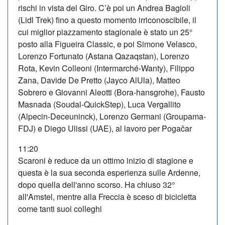
rischi in vista del Giro. C’è poi un Andrea Bagioli
(Lidl Trek) fino a questo momento irriconoscibile, il
cui miglior piazzamento stagionale è stato un 25°
posto alla Figueira Classic, e poi Simone Velasco,
Lorenzo Fortunato (Astana Qazaqstan), Lorenzo
Rota, Kevin Colleoni (Intermarché-Wanty), Filippo
Zana, Davide De Pretto (Jayco AlUla), Matteo
Sobrero e Giovanni Aleotti (Bora-hansgrohe), Fausto
Masnada (Soudal-QuickStep), Luca Vergallito
(Alpecin-Deceuninck), Lorenzo Germani (Groupama-
FDJ) e Diego Ulissi (UAE), al lavoro per Pogačar
11:20
Scaroni è reduce da un ottimo inizio di stagione e
questa è la sua seconda esperienza sulle Ardenne,
dopo quella dell'anno scorso. Ha chiuso 32°
all'Amstel, mentre alla Freccia è sceso di bicicletta
come tanti suoi colleghi