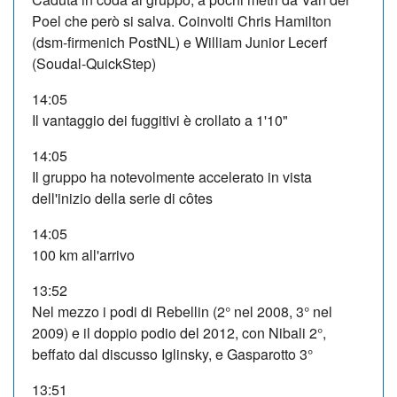
Poel che però si salva. Coinvolti Chris Hamilton
(dsm-firmenich PostNL) e William Junior Lecerf
(Soudal-QuickStep)
14:05
Il vantaggio dei fuggitivi è crollato a 1'10"
14:05
Il gruppo ha notevolmente accelerato in vista
dell'inizio della serie di côtes
14:05
100 km all'arrivo
13:52
Nel mezzo i podi di Rebellin (2° nel 2008, 3° nel
2009) e il doppio podio del 2012, con Nibali 2°,
beffato dal discusso Iglinsky, e Gasparotto 3°
13:51