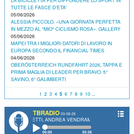
LA BICICLETTA PER DIFFONDERE LO SPORT IN
TUTTE LE FASCE D'ETA'
05/06/2026
ALESSIA PICCOLO. «UNA GIORNATA PERFETTA
IN MEZZO AL "MIO" CICLISMO ROSA». GALLERY
05/06/2026
MAPEI TRA I MIGLIORI DATORI DI LAVORO IN
EUROPA SECONDO IL FINANCIAL TIMES
04/06/2026
OBERÖSTERREICH RUNDFAHRT 2026, TAPPA E
PRIMA MAGLIA DI LEADER PER BRAVO. 5°
SAVINO, 6° GALIMBERTI
1
2
3
4
5
6
7
8
9
10 ...
TBRADIO
03-08-26
 GIANETTI, ANDREA VENDRAME, FILIPPO FIORELLI
00:00
50:38