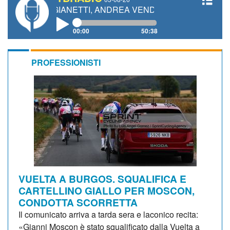
AURO GIANETTI, ANDREA VENDRAME, FILIPPO FIORELLI
00:00
50:38
PROFESSIONISTI
VUELTA A BURGOS. SQUALIFICA E
CARTELLINO GIALLO PER MOSCON,
CONDOTTA SCORRETTA
Il comunicato arriva a tarda sera e laconico recita:
«Gianni Moscon è stato squalificato dalla Vuelta a