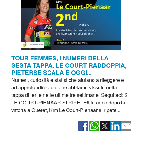
TOUR FEMMES, I NUMERI DELLA
SESTA TAPPA. LE COURT RADDOPPIA,
PIETERSE SCALA E OGGI...
Numeri, curiosità e statistiche aiutano a rileggere e
ad approfondire quel che abbiamo vissuto nella
tappa di ieri e nelle ultime tre settimane. Seguiteci: 2:
LE COURT-PIENAAR SI RIPETE!Un anno dopo la
vittoria a Guéret, Kim Le Court-Pienaar si ripete...