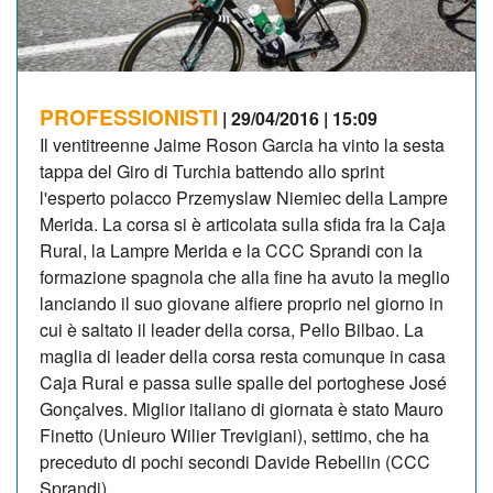
PROFESSIONISTI
| 29/04/2016 | 15:09
Il ventitreenne Jaime Roson Garcia ha vinto la sesta
tappa del Giro di Turchia battendo allo sprint
l'esperto polacco Przemyslaw Niemiec della Lampre
Merida. La corsa si è articolata sulla sfida fra la Caja
Rural, la Lampre Merida e la CCC Sprandi con la
formazione spagnola che alla fine ha avuto la meglio
lanciando il suo giovane alfiere proprio nel giorno in
cui è saltato il leader della corsa, Pello Bilbao. La
maglia di leader della corsa resta comunque in casa
Caja Rural e passa sulle spalle del portoghese José
Gonçalves. Miglior italiano di giornata è stato Mauro
Finetto (Unieuro Wilier Trevigiani), settimo, che ha
preceduto di pochi secondi Davide Rebellin (CCC
Sprandi).