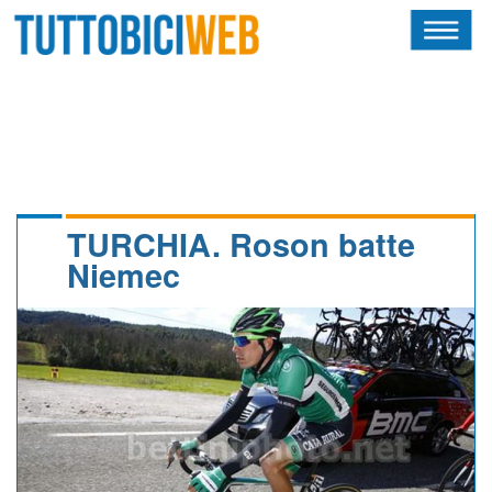
HOME
RIVISTA
SQUADRE
ATLETI
TURCHIA. Roson batte
Niemec
CALENDARIO
OSCAR
ALBI D'ORO
NEWSLETTER