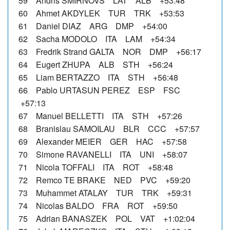
59 Andris SMIRNOVS LAT ALB +53:48
60 Ahmet AKDYLEK TUR TRK +53:53
61 Daniel DIAZ ARG DMP +54:00
62 Sacha MODOLO ITA LAM +54:34
63 Fredrik Strand GALTA NOR DMP +56:17
64 Eugert ZHUPA ALB STH +56:24
65 Liam BERTAZZO ITA STH +56:48
66 Pablo URTASUN PEREZ ESP FSC
+57:13
67 Manuel BELLETTI ITA STH +57:26
68 Branislau SAMOILAU BLR CCC +57:57
69 Alexander MEIER GER HAC +57:58
70 Simone RAVANELLI ITA UNI +58:07
71 Nicola TOFFALI ITA ROT +58:48
72 Remco TE BRAKE NED PVC +59:20
73 Muhammet ATALAY TUR TRK +59:31
74 Nicolas BALDO FRA ROT +59:50
75 Adrian BANASZEK POL VAT +1:02:04