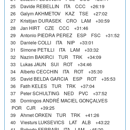
25 Davide REBELLIN ITA CCC +26:19
26 Galym AKHMETOV KAZ TSE +27:02
27 Kristijan DURASEK CRO LAM +30:59
28 Jan HIRT CZE CCC +31:46
29 Antonio PIEDRA PEREZ ESP FSC +31:52
30 Daniele COLLI ITA NIP +33:01
31 Simone PETILLI ITA LAM +33:32
32 Nazim BAKIRCI TUR TRK +34:09
33 Lukas JAUN SUI ROT +34:46
34 Alberto CECCHIN ITA ROT +35:30
35 David BELDA GARCIA ESP ROT +35:53
36 Fatih KELES TUR TRK +37:04
37 Peter SCHULTING NED PVC +37:52
38 Domingos ANDRÉ MACIEL GONÇALVES
POR CJR +39:25
39 Ahmet ORKEN TUR TRK +41:26
40 Viesturs LUKSEVICS LAT ALB +43:22
41 Roberto FERRARI ITA LAM +45:20