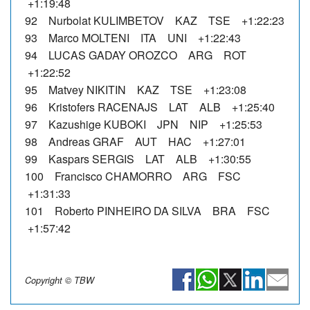
+1:19:48
92 Nurbolat KULIMBETOV KAZ TSE +1:22:23
93 Marco MOLTENI ITA UNI +1:22:43
94 LUCAS GADAY OROZCO ARG ROT
+1:22:52
95 Matvey NIKITIN KAZ TSE +1:23:08
96 Kristofers RACENAJS LAT ALB +1:25:40
97 Kazushige KUBOKI JPN NIP +1:25:53
98 Andreas GRAF AUT HAC +1:27:01
99 Kaspars SERGIS LAT ALB +1:30:55
100 Francisco CHAMORRO ARG FSC
+1:31:33
101 Roberto PINHEIRO DA SILVA BRA FSC
+1:57:42
Copyright © TBW