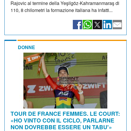
Rajovic al termine della Yeşilgöz-Kahramanmaraş di
110, 8 chilometri la formazione italiana ha infatti...
DONNE
TOUR DE FRANCE FEMMES. LE COURT:
«HO VINTO CON IL CICLO, PARLARNE
NON DOVREBBE ESSERE UN TABU'»