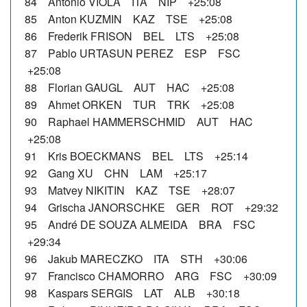
84 Antonio VIOLA ITA NIP +25:08
85 Anton KUZMIN KAZ TSE +25:08
86 Frederik FRISON BEL LTS +25:08
87 Pablo URTASUN PEREZ ESP FSC
+25:08
88 Florian GAUGL AUT HAC +25:08
89 Ahmet ORKEN TUR TRK +25:08
90 Raphael HAMMERSCHMID AUT HAC
+25:08
91 Kris BOECKMANS BEL LTS +25:14
92 Gang XU CHN LAM +25:17
93 Matvey NIKITIN KAZ TSE +28:07
94 Grischa JANORSCHKE GER ROT +29:32
95 André DE SOUZA ALMEIDA BRA FSC
+29:34
96 Jakub MARECZKO ITA STH +30:06
97 Francisco CHAMORRO ARG FSC +30:09
98 Kaspars SERGIS LAT ALB +30:18