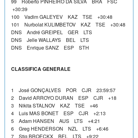
99 Roberto PINHEIRO DA SILVA BRA FSC
+30:39
100 Vadim GALEYEV KAZ TSE +30:48
101 Nurbolat KULIMBETOV KAZ TSE +30:48
DNS André GREIPEL GER LTS
DNS Jelle WALLAYS BEL LTS
DNS Enrique SANZ ESP STH
CLASSIFICA GENERALE
1 José GONÇALVES POR CJR 23:59:57
2 David ARROYO DURAN ESP CJR +18
3 Nikita STALNOV KAZ TSE +46
4 Luis MAS BONET ESP CJR +2:13
5 Adam HANSEN AUS LTS +4:21
6 Greg HENDERSON NZL LTS +6:46
7 Stig BROECKX BEL LTS +9:22