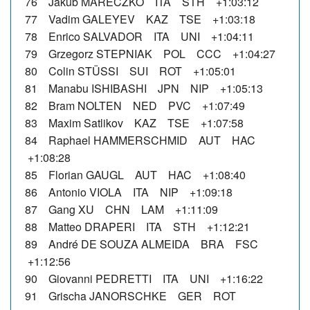
76 Jakub MARECZKO ITA STH +1:03:12
77 Vadim GALEYEV KAZ TSE +1:03:18
78 Enrico SALVADOR ITA UNI +1:04:11
79 Grzegorz STEPNIAK POL CCC +1:04:27
80 Colin STÜSSI SUI ROT +1:05:01
81 Manabu ISHIBASHI JPN NIP +1:05:13
82 Bram NOLTEN NED PVC +1:07:49
83 Maxim Satlikov KAZ TSE +1:07:58
84 Raphael HAMMERSCHMID AUT HAC
+1:08:28
85 Florian GAUGL AUT HAC +1:08:40
86 Antonio VIOLA ITA NIP +1:09:18
87 Gang XU CHN LAM +1:11:09
88 Matteo DRAPERI ITA STH +1:12:21
89 André DE SOUZA ALMEIDA BRA FSC
+1:12:56
90 Giovanni PEDRETTI ITA UNI +1:16:22
91 Grischa JANORSCHKE GER ROT