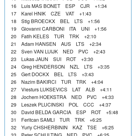
16 Luis MAS BONET ESP CJR +1:34
17 Karel HNIK CZE VAT +1:43
18 Stig BROECKX BEL LTS +1:56
19 Giovanni CARBONI ITA UNI +1:56
20 Fatih KELES TUR TRK +2:10
21 Adam HANSEN AUS LTS +2:34
22 Sven VAN LUIJK NED PVC +2:43
23 Lukas JAUN SUI ROT +3:30
24 Greg HENDERSON NZL LTS +3:35
25 Gert DOCKX BEL LTS +3:43
26 Nazim BAKIRCI TUR TRK +4:04
27 Viesturs LUKSEVICS LAT ALB +4:11
28 Jochem HOEKSTRA NED PVC +4:33
29 Leszek PLUCINSKI POL CCC +4:37
30 David BELDA GARCIA ESP ROT +5:48
31 Feritcan SAMLI TUR TRK +6:25
32 Yuriy CHSHERBININ KAZ TSE +6:25
33 Peter SCHULTING NED PVC +6:25