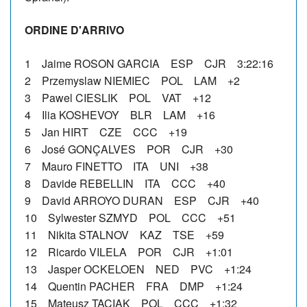
ORDINE D'ARRIVO
1 Jaime ROSON GARCIA ESP CJR 3:22:16
2 Przemyslaw NIEMIEC POL LAM +2
3 Pawel CIESLIK POL VAT +12
4 Ilia KOSHEVOY BLR LAM +16
5 Jan HIRT CZE CCC +19
6 José GONÇALVES POR CJR +30
7 Mauro FINETTO ITA UNI +38
8 Davide REBELLIN ITA CCC +40
9 David ARROYO DURAN ESP CJR +40
10 Sylwester SZMYD POL CCC +51
11 Nikita STALNOV KAZ TSE +59
12 Ricardo VILELA POR CJR +1:01
13 Jasper OCKELOEN NED PVC +1:24
14 Quentin PACHER FRA DMP +1:24
15 Mateusz TACIAK POL CCC +1:32