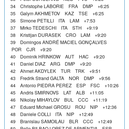
34 Christophe LABORIE FRA DMP +6:25
35 Galym AKHMETOV KAZ TSE +6:25
36 Simone PETILLI ITA LAM +7:53
37 Mirko TEDESCHI ITA STH +9:19
38 Kristijan DURASEK CRO LAM +9:20
39 Domingos ANDRÉ MACIEL GONÇALVES
POR CJR +9:20
40 Dominik HRINKOW AUT HAC +9:20
41 Daniel DIAZ ARG DMP +9:20
42 Ahmet AKDYLEK TUR TRK +9:51
43 Fredrik Strand GALTA NOR DMP +9:56
44 Antonio PIEDRA PEREZ ESP FSC +10:26
45 Andris SMIRNOVS LAT ALB +11:05
46 Nikolay MIHAYLOV BUL CCC +11:19
47 Eduard Michael GROSU ROU NIP +12:36
48 Daniele COLLI ITA NIP +12:49
49 Branislau SAMOILAU BLR CCC +12:49
50 Pello BILBAO LOPEZ DE ARMENTIA ESP