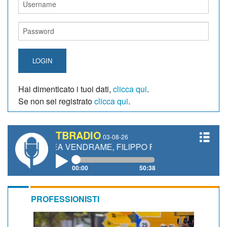
LOGIN
Hai dimenticato i tuoi dati,
clicca qui
.
Se non sei registrato
clicca qui
.
TBRADIO
03-08-26
EA VENDRAME, FILIPPO FIORELLI
00:00
50:38
PROFESSIONISTI