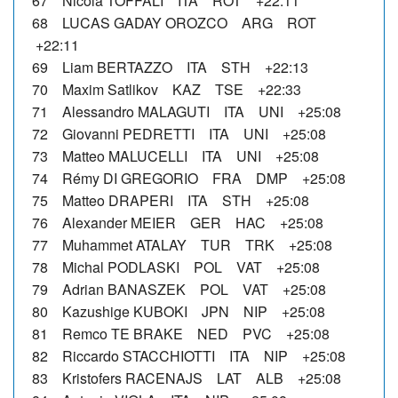
67 Nicola TOFFALI ITA ROT +22:11
68 LUCAS GADAY OROZCO ARG ROT
+22:11
69 Liam BERTAZZO ITA STH +22:13
70 Maxim Satlikov KAZ TSE +22:33
71 Alessandro MALAGUTI ITA UNI +25:08
72 Giovanni PEDRETTI ITA UNI +25:08
73 Matteo MALUCELLI ITA UNI +25:08
74 Rémy DI GREGORIO FRA DMP +25:08
75 Matteo DRAPERI ITA STH +25:08
76 Alexander MEIER GER HAC +25:08
77 Muhammet ATALAY TUR TRK +25:08
78 Michal PODLASKI POL VAT +25:08
79 Adrian BANASZEK POL VAT +25:08
80 Kazushige KUBOKI JPN NIP +25:08
81 Remco TE BRAKE NED PVC +25:08
82 Riccardo STACCHIOTTI ITA NIP +25:08
83 Kristofers RACENAJS LAT ALB +25:08