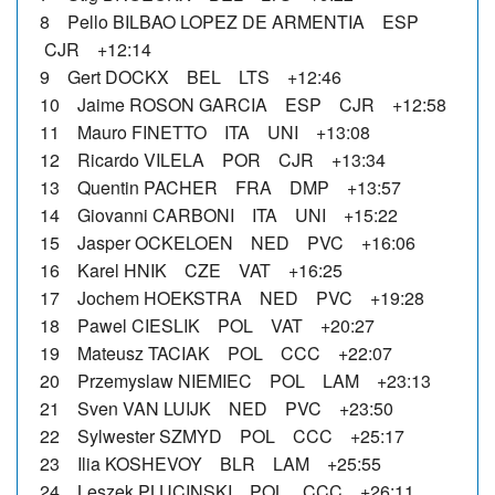
8 Pello BILBAO LOPEZ DE ARMENTIA ESP
CJR +12:14
9 Gert DOCKX BEL LTS +12:46
10 Jaime ROSON GARCIA ESP CJR +12:58
11 Mauro FINETTO ITA UNI +13:08
12 Ricardo VILELA POR CJR +13:34
13 Quentin PACHER FRA DMP +13:57
14 Giovanni CARBONI ITA UNI +15:22
15 Jasper OCKELOEN NED PVC +16:06
16 Karel HNIK CZE VAT +16:25
17 Jochem HOEKSTRA NED PVC +19:28
18 Pawel CIESLIK POL VAT +20:27
19 Mateusz TACIAK POL CCC +22:07
20 Przemyslaw NIEMIEC POL LAM +23:13
21 Sven VAN LUIJK NED PVC +23:50
22 Sylwester SZMYD POL CCC +25:17
23 Ilia KOSHEVOY BLR LAM +25:55
24 Leszek PLUCINSKI POL CCC +26:11