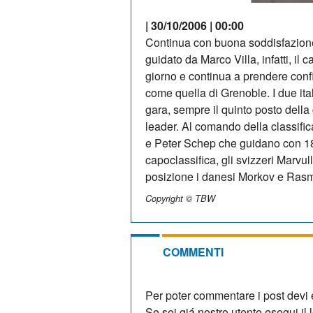
| 30/10/2006 | 00:00
Continua con buona soddisfazione 
guidato da Marco Villa, infatti, i
giorno e continua a prendere conf
come quella di Grenoble. I due ita
gara, sempre il quinto posto della c
leader. Al comando della classific
e Peter Schep che guidano con 18
capoclassifica, gli svizzeri Marvu
posizione i danesi Morkov e Rasmu
Copyright © TBW
COMMENTI
Per poter commentare i post devi e
Se sei giá nostro utente esegui il lo