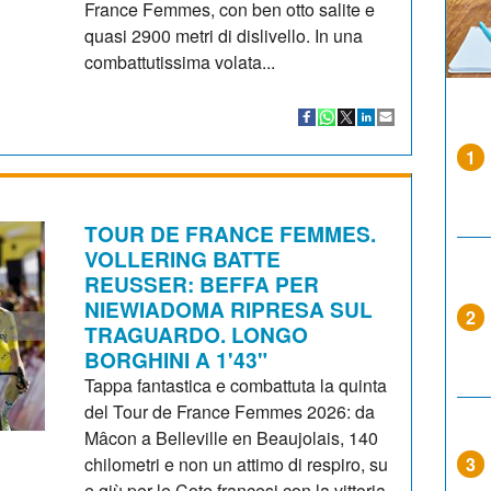
France Femmes, con ben otto salite e
quasi 2900 metri di dislivello. In una
combattutissima volata...
1
TOUR DE FRANCE FEMMES.
VOLLERING BATTE
REUSSER: BEFFA PER
NIEWIADOMA RIPRESA SUL
2
TRAGUARDO. LONGO
BORGHINI A 1'43"
Tappa fantastica e combattuta la quinta
del Tour de France Femmes 2026: da
Mâcon a Belleville en Beaujolais, 140
chilometri e non un attimo di respiro, su
3
e giù per le Cote francesi con la vittoria