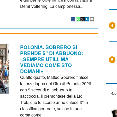
Demi Vollering. La campionessa...
4
POLONIA. SOBRERO SI
PRENDE 5" DI ABBUONO:
«SEMPRE UTILI, MA
5
VEDIAMO COME STO
DOMANI»
Quatto quatto, Matteo Sobrero finisce
la terza tappa del Giro di Polonia 2026
con 5 secondi di abbuono in
Rubr
saccoccia. Il piemontese della Lidl
Trek, che lo scorso anno chiuse 3° in
classifica generale, sa che in una
corsa come...