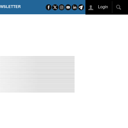
Login
EWSLETTER
 POEL SUI CAMPI ELISI! POGAČAR NELLA STORIA
L TAPPONE DEI TAPPONI
DEJ IN UNA TAPPA PAZZESCA
ETTE INCORONA CARAPAZ
O DI PHILIPSEN SU SCHMID E KOOIJ