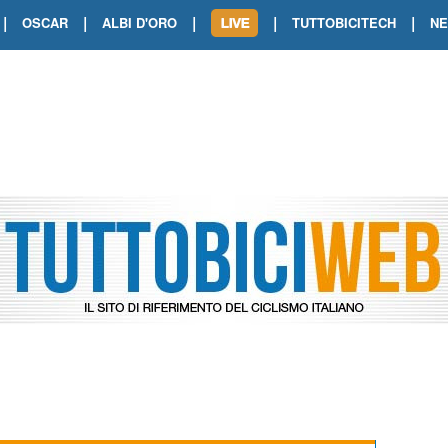
|
|
|
|
|
OSCAR
ALBI D'ORO
TUTTOBICITECH
N
TOUR DE FRANCE. SHOW DI VAN DER
TOUR DE FRANCE. CARAPAZ FIRMA I
TOUR DE FRANCE. POKERISSIMO TA
TOUR DE FRANCE. ORCIERES-MERL
TOUR DE FRANCE. A VOIRON TRIONF