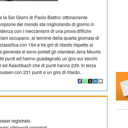
la Sei Giorni di Paolo Bettini: ottimamente
l campione del mondo sta migliorando di giorno in
idenza con i meccanismi di una prova difficile
liani occupano, al termine della quarta giornata di
lassifica con 154 e tre giri di ritardo rispetto ai
a generale si sono portati gli olandesi Jens Mouris
9 punti ed hanno guadagnato un giro sui vecchi
lli ed Aeschbach che di punti hanno 239. In terza
ssen con 231 punti e un giro di ritardo.
sser registrato.
gin altrimenti registrati.