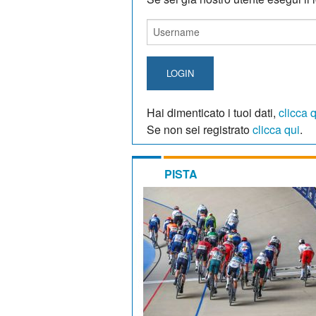
LOGIN
Hai dimenticato i tuoi dati,
clicca 
Se non sei registrato
clicca qui
.
PISTA