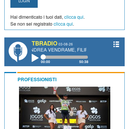
LOGIN
Hai dimenticato i tuoi dati,
clicca qui
.
Se non sei registrato
clicca qui
.
TBRADIO
03-08-26
 ANDREA VENDRAME, FILIPPO FIORELLI
00:00
50:38
PROFESSIONISTI