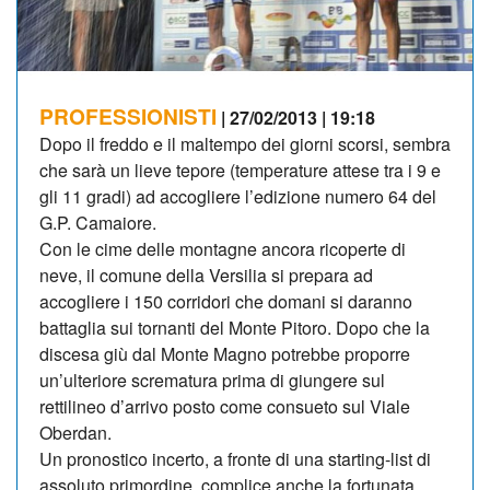
PROFESSIONISTI
| 27/02/2013 | 19:18
Dopo il freddo e il maltempo dei giorni scorsi, sembra
che sarà un lieve tepore (temperature attese tra i 9 e
gli 11 gradi) ad accogliere l’edizione numero 64 del
G.P. Camaiore.
Con le cime delle montagne ancora ricoperte di
neve, il comune della Versilia si prepara ad
accogliere i 150 corridori che domani si daranno
battaglia sui tornanti del Monte Pitoro. Dopo che la
discesa giù dal Monte Magno potrebbe proporre
un’ulteriore scrematura prima di giungere sul
rettilineo d’arrivo posto come consueto sul Viale
Oberdan.
Un pronostico incerto, a fronte di una starting-list di
assoluto primordine, complice anche la fortunata