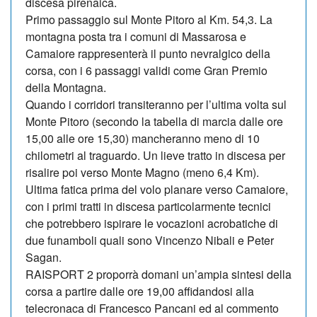
discesa pirenaica.
Primo passaggio sul Monte Pitoro al Km. 54,3. La
montagna posta tra i comuni di Massarosa e
Camaiore rappresenterà il punto nevralgico della
corsa, con i 6 passaggi validi come Gran Premio
della Montagna.
Quando i corridori transiteranno per l’ultima volta sul
Monte Pitoro (secondo la tabella di marcia dalle ore
15,00 alle ore 15,30) mancheranno meno di 10
chilometri al traguardo. Un lieve tratto in discesa per
risalire poi verso Monte Magno (meno 6,4 Km).
Ultima fatica prima del volo planare verso Camaiore,
con i primi tratti in discesa particolarmente tecnici
che potrebbero ispirare le vocazioni acrobatiche di
due funamboli quali sono Vincenzo Nibali e Peter
Sagan.
RAISPORT 2 proporrà domani un’ampia sintesi della
corsa a partire dalle ore 19,00 affidandosi alla
telecronaca di Francesco Pancani ed al commento