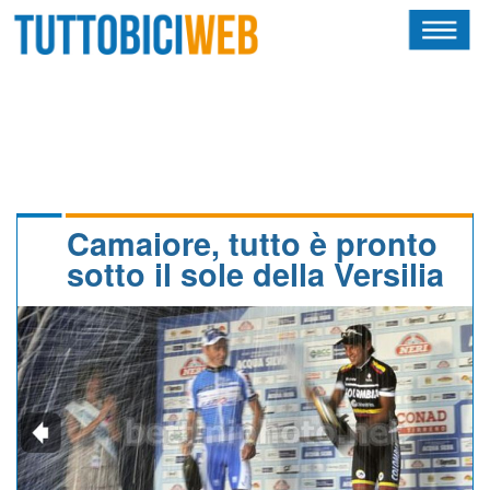
HOME
RIVISTA
SQUADRE
ATLETI
Camaiore, tutto è pronto
sotto il sole della Versilia
CALENDARIO
OSCAR
ALBI D'ORO
NEWSLETTER