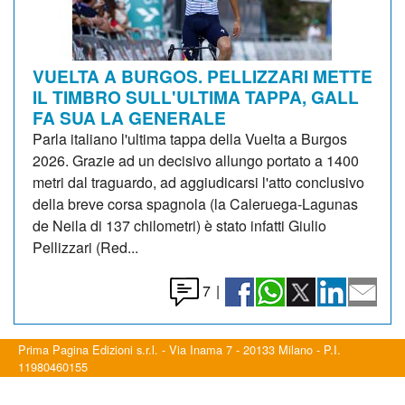
VUELTA A BURGOS. PELLIZZARI METTE
IL TIMBRO SULL'ULTIMA TAPPA, GALL
FA SUA LA GENERALE
Parla italiano l'ultima tappa della Vuelta a Burgos
2026. Grazie ad un decisivo allungo portato a 1400
metri dal traguardo, ad aggiudicarsi l'atto conclusivo
della breve corsa spagnola (la Caleruega-Lagunas
de Neila di 137 chilometri) è stato infatti Giulio
Pellizzari (Red...
7
|
Prima Pagina Edizioni s.r.l. - Via Inama 7 - 20133 Milano - P.I.
11980460155