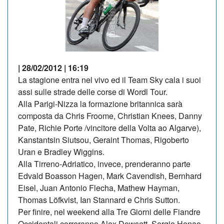
| 28/02/2012 | 16:19
La stagione entra nel vivo ed il Team Sky cala i suoi
assi sulle strade delle corse di Wordl Tour.
Alla Parigi-Nizza la formazione britannica sarà
composta da Chris Froome, Christian Knees, Danny
Pate, Richie Porte /vincitore della Volta ao Algarve),
Kanstantsin Siutsou, Geraint Thomas, Rigoberto
Uran e Bradley Wiggins.
Alla Tirreno-Adriatico, invece, prenderanno parte
Edvald Boasson Hagen, Mark Cavendish, Bernhard
Eisel, Juan Antonio Flecha, Mathew Hayman,
Thomas Löfkvist, Ian Stannard e Chris Sutton.
Per finire, nel weekend alla Tre Giorni delle Fiandre
Occidentali correranno Alex Dowsett, Sergio Henao,