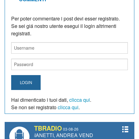
Per poter commentare i post devi esser registrato.
Se sei giá nostro utente esegui il login altrimenti
registrati.
LOGIN
Hai dimenticato i tuoi dati,
clicca qui
.
Se non sei registrato
clicca qui
.
TBRADIO
03-08-26
URO GIANETTI, ANDREA VENDRAME, FILIPPO FIORELLI