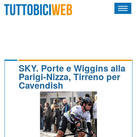
HOME
RIVISTA
SQUADRE
ATLETI
SKY. Porte e Wiggins alla
Parigi-Nizza, Tirreno per
CALENDARIO
Cavendish
OSCAR
ALBI D'ORO
NEWSLETTER