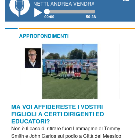
O GIANETTI, ANDREA VENDRAME, FILIPPO FIORELLI
00:00
50:38
APPROFONDIMENTI
MA VOI AFFIDERESTE I VOSTRI
FIGLIOLI A CERTI DIRIGENTI ED
EDUCATORI?
Non è il caso di ritirare fuori l’immagine di Tommy
Smith e John Carlos sul podio a Città del Messico