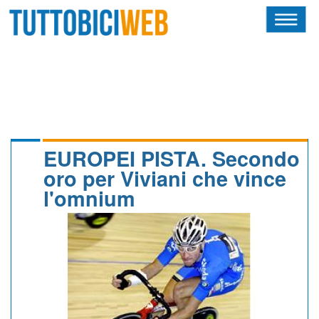
HOME
RIVISTA
SQUADRE
ATLETI
EUROPEI PISTA. Secondo
oro per Viviani che vince
CALENDARIO
l'omnium
OSCAR
ALBI D'ORO
NEWSLETTER