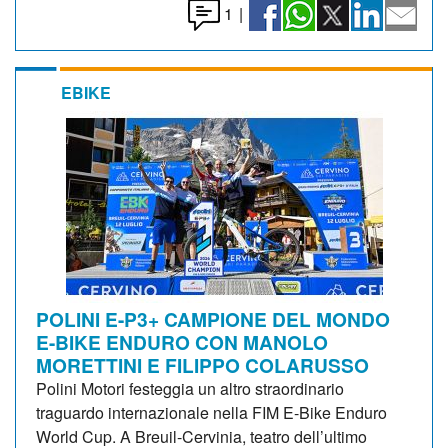
1
|
EBIKE
POLINI E-P3+ CAMPIONE DEL MONDO
E-BIKE ENDURO CON MANOLO
MORETTINI E FILIPPO COLARUSSO
Polini Motori festeggia un altro straordinario
traguardo internazionale nella FIM E-Bike Enduro
World Cup. A Breuil-Cervinia, teatro dell’ultimo