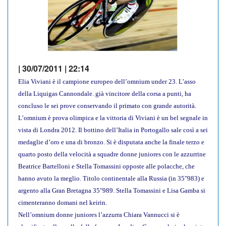
| 30/07/2011 | 22:14
Elia Viviani è il campione europeo dell’omnium under 23. L’asso
della Liquigas Cannondale. già vincitore della corsa a punti, ha
concluso le sei prove conservando il primato con grande autorità.
L’omnium è prova olimpica e la vittoria di Viviani è un bel segnale in
vista di Londra 2012. Il bottino dell’Italia in Portogallo sale così a sei
medaglie d’oro e una di bronzo. Si è disputata anche la finale terzo e
quarto posto della velocità a squadre donne juniores con le azzurrine
Beatrice Bartelloni e Stella Tomassini opposte alle polacche, che
hanno avuto la meglio. Titolo continentale alla Russia (in 35"983) e
argento alla Gran Bretagna 35"989. Stella Tomassini e Lisa Gamba si
cimenteranno domani nel keirin.
Nell’omnium donne juniores l’azzurra Chiara Vannucci si è