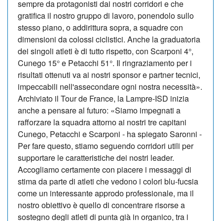
sempre da protagonisti dai nostri corridori e che
gratifica il nostro gruppo di lavoro, ponendolo sullo
stesso piano, o addirittura sopra, a squadre con
dimensioni da colossi ciclistici. Anche la graduatoria
dei singoli atleti è di tutto rispetto, con Scarponi 4°,
Cunego 15° e Petacchi 51°. Il ringraziamento per i
risultati ottenuti va ai nostri sponsor e partner tecnici,
impeccabili nell'assecondare ogni nostra necessità».
Archiviato il Tour de France, la Lampre-ISD inizia
anche a pensare al futuro: «Siamo impegnati a
rafforzare la squadra attorno ai nostri tre capitani
Cunego, Petacchi e Scarponi - ha spiegato Saronni -
Per fare questo, stiamo seguendo corridori utili per
supportare le caratteristiche dei nostri leader.
Accogliamo certamente con piacere i messaggi di
stima da parte di atleti che vedono i colori blu-fucsia
come un interessante approdo professionale, ma il
nostro obiettivo è quello di concentrare risorse a
sostegno degli atleti di punta già in organico, tra i