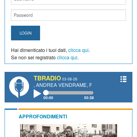
LOGIN
Hai dimenticato i tuoi dati,
clicca qui
.
Se non sei registrato
clicca qui
.
TBRADIO
03-08-26
ETTI, ANDREA VENDRAME, FILIPPO FIORELLI
00:00
50:38
APPROFONDIMENTI