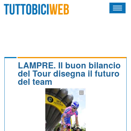
HOME
RIVISTA
SQUADRE
ATLETI
LAMPRE. Il buon bilancio
del Tour disegna il futuro
CALENDARIO
del team
OSCAR
ALBI D'ORO
NEWSLETTER