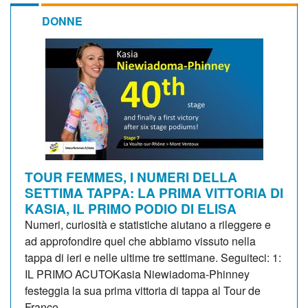
DONNE
TOUR FEMMES, I NUMERI DELLA
SETTIMA TAPPA: LA PRIMA VITTORIA DI
KASIA, IL PRIMO PODIO DI ELISA
Numeri, curiosità e statistiche aiutano a rileggere e
ad approfondire quel che abbiamo vissuto nella
tappa di ieri e nelle ultime tre settimane. Seguiteci: 1:
IL PRIMO ACUTOKasia Niewiadoma-Phinney
festeggia la sua prima vittoria di tappa al Tour de
France...