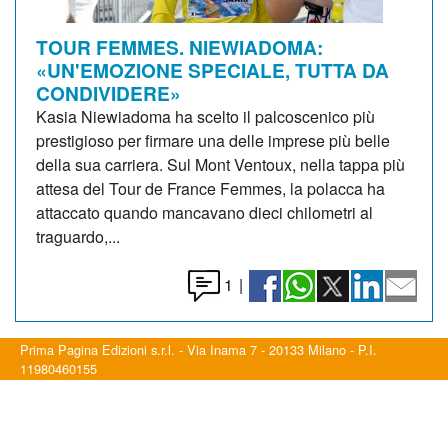
TOUR FEMMES. NIEWIADOMA:
«UN'EMOZIONE SPECIALE, TUTTA DA
CONDIVIDERE»
Kasia Niewiadoma ha scelto il palcoscenico più
prestigioso per firmare una delle imprese più belle
della sua carriera. Sul Mont Ventoux, nella tappa più
attesa del Tour de France Femmes, la polacca ha
attaccato quando mancavano dieci chilometri al
traguardo,...
1
|
Prima Pagina Edizioni s.r.l. - Via Inama 7 - 20133 Milano - P.I.
11980460155