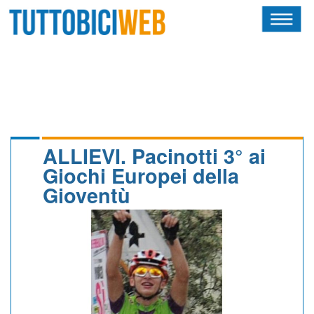
HOME
RIVISTA
SQUADRE
ATLETI
ALLIEVI. Pacinotti 3° ai
Giochi Europei della
CALENDARIO
Gioventù
OSCAR
ALBI D'ORO
NEWSLETTER