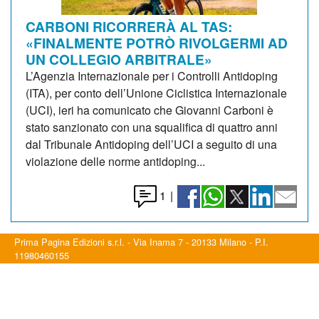
CARBONI RICORRERÀ AL TAS:
«FINALMENTE POTRÒ RIVOLGERMI AD
UN COLLEGIO ARBITRALE»
L’Agenzia Internazionale per i Controlli Antidoping
(ITA), per conto dell’Unione Ciclistica Internazionale
(UCI), ieri ha comunicato che Giovanni Carboni è
stato sanzionato con una squalifica di quattro anni
dal Tribunale Antidoping dell’UCI a seguito di una
violazione delle norme antidoping...
1
|
Prima Pagina Edizioni s.r.l. - Via Inama 7 - 20133 Milano - P.I.
11980460155