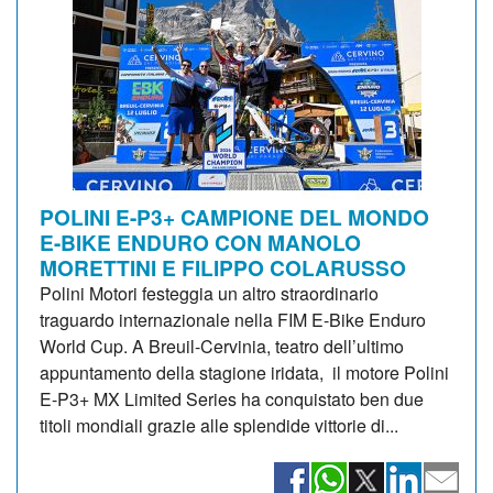
POLINI E-P3+ CAMPIONE DEL MONDO
E-BIKE ENDURO CON MANOLO
MORETTINI E FILIPPO COLARUSSO
Polini Motori festeggia un altro straordinario
traguardo internazionale nella FIM E-Bike Enduro
World Cup. A Breuil-Cervinia, teatro dell’ultimo
appuntamento della stagione iridata, il motore Polini
E-P3+ MX Limited Series ha conquistato ben due
titoli mondiali grazie alle splendide vittorie di...