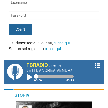
LOGIN
Hai dimenticato i tuoi dati,
clicca qui
.
Se non sei registrato
clicca qui
.
TBRADIO
03-08-26
O GIANETTI, ANDREA VENDRAME, FILIPPO FIORELLI
00:00
50:38
STORIA