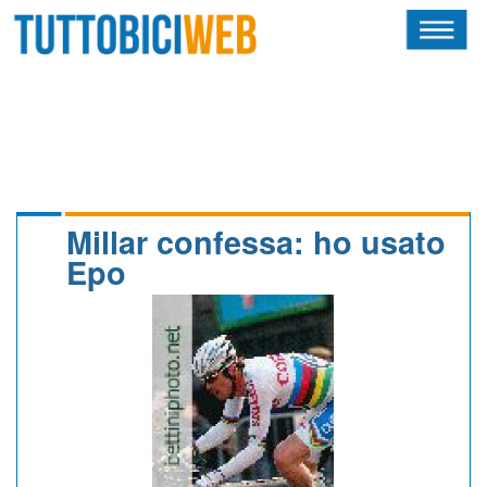
HOME
RIVISTA
SQUADRE
ATLETI
Millar confessa: ho usato
Epo
CALENDARIO
OSCAR
ALBI D'ORO
NEWSLETTER