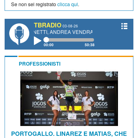
Se non sei registrato
clicca qui
.
TBRADIO
03-08-26
O GIANETTI, ANDREA VENDRAME, FILIPPO FIORELLI
00:00
50:38
PROFESSIONISTI
PORTOGALLO. LINAREZ E MATIAS, CHE