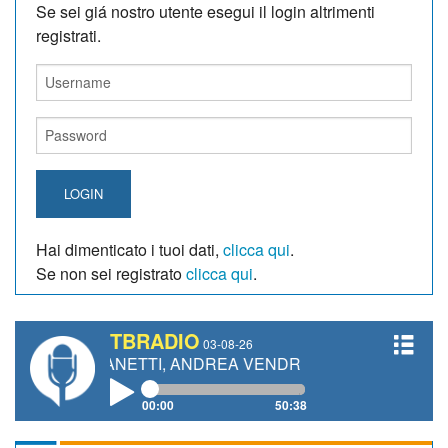
Se sei giá nostro utente esegui il login altrimenti
registrati.
LOGIN
Hai dimenticato i tuoi dati,
clicca qui
.
Se non sei registrato
clicca qui
.
TBRADIO
03-08-26
O GIANETTI, ANDREA VENDRAME, FILIPPO FIORELLI
00:00
50:38