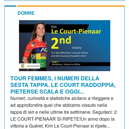
DONNE
TOUR FEMMES, I NUMERI DELLA
SESTA TAPPA. LE COURT RADDOPPIA,
PIETERSE SCALA E OGGI...
Numeri, curiosità e statistiche aiutano a rileggere e
ad approfondire quel che abbiamo vissuto nella
tappa di ieri e nelle ultime tre settimane. Seguiteci: 2:
LE COURT-PIENAAR SI RIPETE!Un anno dopo la
vittoria a Guéret, Kim Le Court-Pienaar si ripete...