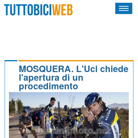
HOME
RIVISTA
SQUADRE
ATLETI
MOSQUERA. L'Uci chiede
l'apertura di un
CALENDARIO
procedimento
OSCAR
ALBI D'ORO
NEWSLETTER