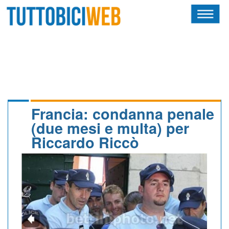
HOME
RIVISTA
SQUADRE
ATLETI
Francia: condanna penale
(due mesi e multa) per
CALENDARIO
Riccardo Riccò
OSCAR
ALBI D'ORO
NEWSLETTER