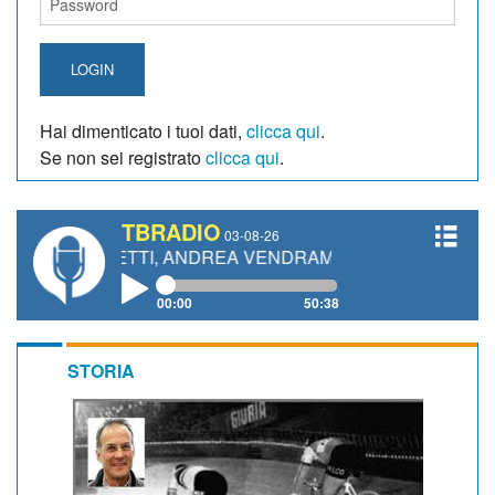
LOGIN
Hai dimenticato i tuoi dati,
clicca qui
.
Se non sei registrato
clicca qui
.
TBRADIO
03-08-26
GIANETTI, ANDREA VENDRAME, FILIPPO FIORELLI
00:00
50:38
STORIA