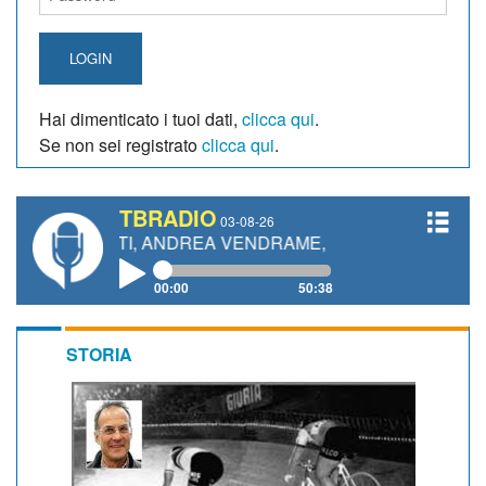
LOGIN
Hai dimenticato i tuoi dati,
clicca qui
.
Se non sei registrato
clicca qui
.
TBRADIO
03-08-26
ANETTI, ANDREA VENDRAME, FILIPPO FIORELLI
00:00
50:38
STORIA