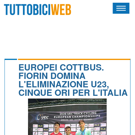
HOME
RIVISTA
SQUADRE
ATLETI
EUROPEI COTTBUS.
FIORIN DOMINA
CALENDARIO
L'ELIMINAZIONE U23,
CINQUE ORI PER L'ITALIA
OSCAR
ALBI D'ORO
NEWSLETTER