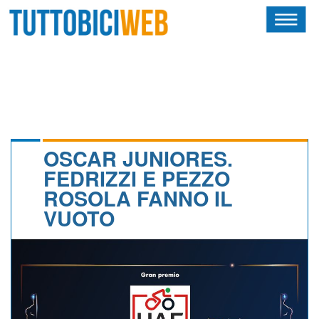
HOME
RIVISTA
SQUADRE
ATLETI
OSCAR JUNIORES.
FEDRIZZI E PEZZO
CALENDARIO
ROSOLA FANNO IL
VUOTO
OSCAR
ALBI D'ORO
NEWSLETTER