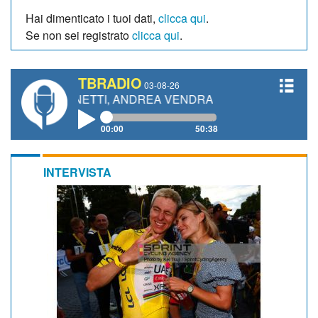
Hai dimenticato i tuoi dati,
clicca qui
.
Se non sei registrato
clicca qui
.
TBRADIO
03-08-26
 GIANETTI, ANDREA VENDRAME, FILIPPO FIORELLI
00:00
50:38
INTERVISTA