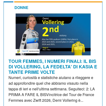
DONNE
TOUR FEMMES, I NUMERI FINALI: IL BIS
DI VOLLERING, LA FEDELTA' DI KASIA E
TANTE PRIME VOLTE
Numeri, curiosità e statistiche aiutano a rileggere e
ad approfondire quel che abbiamo vissuto nella
tappa di ieri e nell'ultima settimana. Seguiteci: 2: LA
PRIMA A FARE IL BISVincitrice del Tour de France
Femmes avec Zwift 2026, Demi Vollering è...