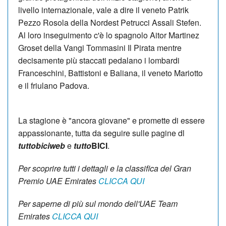
livello internazionale, vale a dire il veneto Patrik
Pezzo Rosola della Nordest Petrucci Assali Stefen.
Al loro inseguimento c'è lo spagnolo Aitor Martinez
Groset della Vangi Tommasini Il Pirata mentre
decisamente più staccati pedalano i lombardi
Franceschini, Battistoni e Baliana, il veneto Mariotto
e il friulano Padova.
La stagione è "ancora giovane" e promette di essere
appassionante, tutta da seguire sulle pagine dl
tuttobiciweb
e
tutto
BICI
.
Per scoprire tutti i dettagli e la classifica del Gran
Premio UAE Emirates
CLICCA QUI
Per saperne di più sul mondo dell'UAE Team
Emirates
CLICCA QUI