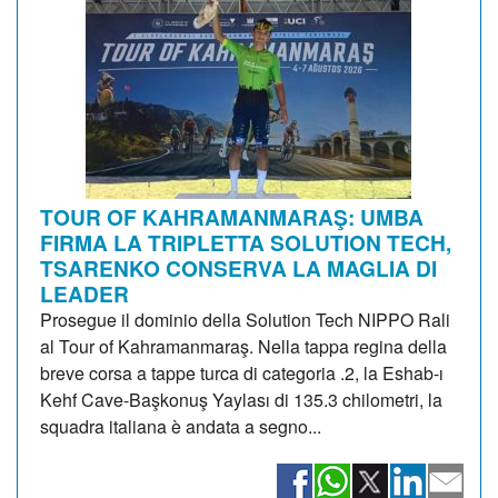
TOUR OF KAHRAMANMARAŞ: UMBA
FIRMA LA TRIPLETTA SOLUTION TECH,
TSARENKO CONSERVA LA MAGLIA DI
LEADER
Prosegue il dominio della Solution Tech NIPPO Rali
al Tour of Kahramanmaraş. Nella tappa regina della
breve corsa a tappe turca di categoria .2, la Eshab-ı
Kehf Cave-Başkonuş Yaylası di 135.3 chilometri, la
squadra italiana è andata a segno...