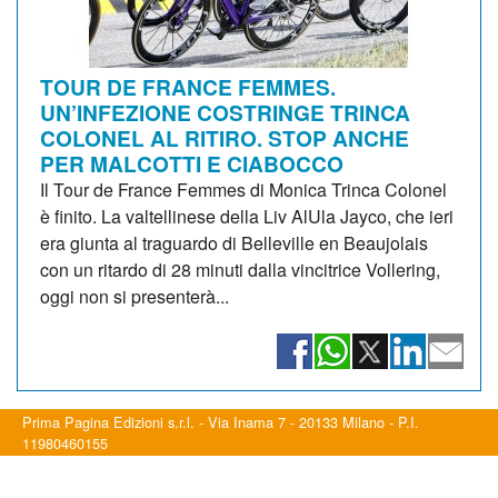
TOUR DE FRANCE FEMMES.
UN’INFEZIONE COSTRINGE TRINCA
COLONEL AL RITIRO. STOP ANCHE
PER MALCOTTI E CIABOCCO
Il Tour de France Femmes di Monica Trinca Colonel
è finito. La valtellinese della Liv AlUla Jayco, che ieri
era giunta al traguardo di Belleville en Beaujolais
con un ritardo di 28 minuti dalla vincitrice Vollering,
oggi non si presenterà...
Prima Pagina Edizioni s.r.l. - Via Inama 7 - 20133 Milano - P.I.
11980460155