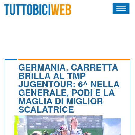
HOME
RIVISTA
SQUADRE
ATLETI
GERMANIA. CARRETTA
BRILLA AL TMP
CALENDARIO
JUGENTOUR: 6^ NELLA
GENERALE, PODI E LA
OSCAR
MAGLIA DI MIGLIOR
ALBI D'ORO
SCALATRICE
NEWSLETTER