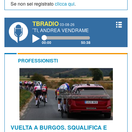
Se non sei registrato
clicca qui
.
TBRADIO
03-08-26
ANETTI, ANDREA VENDRAME, FILIPPO FIORELLI
00:00
50:38
PROFESSIONISTI
VUELTA A BURGOS. SQUALIFICA E