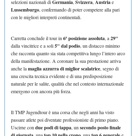
Germania
Svizzera
Austria
selezioni nazionali di
,
,
e
Lussemburgo
, confermando di poter competere alla pari
con le migliori interpreti continentali.
6ª posizione assoluta
29"
Carretta conclude il tour in
, a
5" dal podio
dalla vincitrice e a soli
, un distacco minimo
che racconta quanto sia stata competitiva lungo l’intero arco
della manifestazione.
A coronare la sua prestazione arriva
maglia azzurra di miglior scalatrice
anche la
, segno di
una crescita tecnica evidente e di una predisposizione
naturale per le salite, qualità che nel contesto internazionale
emergono con ancora più forza.
Il TMP Jugendtour è una corsa che negli anni ha visto
passare atlete poi diventate professioniste di primo piano.
due podi di tappa
secondo posto finale
Uscirne con
, un
di giornata
top 10 nella crono
top 6 generale
, una
, una
e