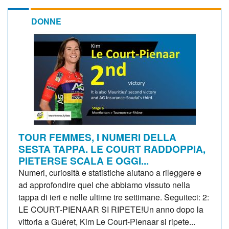
DONNE
TOUR FEMMES, I NUMERI DELLA
SESTA TAPPA. LE COURT RADDOPPIA,
PIETERSE SCALA E OGGI...
Numeri, curiosità e statistiche aiutano a rileggere e
ad approfondire quel che abbiamo vissuto nella
tappa di ieri e nelle ultime tre settimane. Seguiteci: 2:
LE COURT-PIENAAR SI RIPETE!Un anno dopo la
vittoria a Guéret, Kim Le Court-Pienaar si ripete...