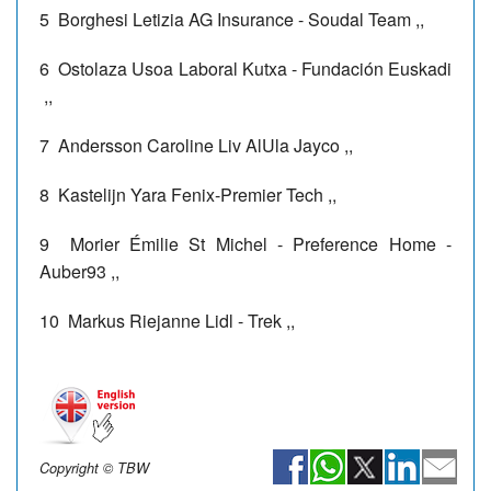
5
Borghesi Letizia
AG Insurance - Soudal Team
,,
6
Ostolaza Usoa
Laboral Kutxa - Fundación Euskadi
,,
7
Andersson Caroline
Liv AlUla Jayco
,,
8
Kastelijn Yara
Fenix-Premier Tech
,,
9
Morier Émilie
St Michel - Preference Home -
Auber93
,,
10
Markus Riejanne
Lidl - Trek
,,
Copyright © TBW