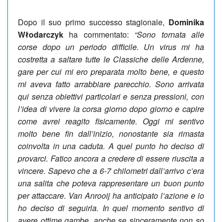
Dopo il suo primo successo stagionale,
Dominika
Włodarczyk
ha commentato:
“Sono tornata alle
corse dopo un periodo difficile. Un virus mi ha
costretta a saltare tutte le Classiche delle Ardenne,
gare per cui mi ero preparata molto bene, e questo
mi aveva fatto arrabbiare parecchio. Sono arrivata
qui senza obiettivi particolari e senza pressioni, con
l’idea di vivere la corsa giorno dopo giorno e capire
come avrei reagito fisicamente.
Oggi mi sentivo
molto bene fin dall’inizio, nonostante sia rimasta
coinvolta in una caduta. A quel punto ho deciso di
provarci. Fatico ancora a credere di essere riuscita a
vincere.
Sapevo che a 6-7 chilometri dall’arrivo c’era
una salita che poteva rappresentare un buon punto
per attaccare. Van Anrooij ha anticipato l’azione e io
ho deciso di seguirla. In quel momento sentivo di
avere ottime gambe, anche se sinceramente non so