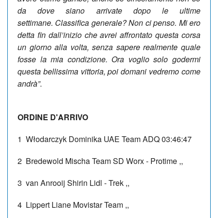
da dove siano arrivate dopo le ultime
settimane.
Classifica generale? Non ci penso. Mi ero
detta fin dall’inizio che avrei affrontato questa corsa
un giorno alla volta, senza sapere realmente quale
fosse la mia condizione. Ora voglio solo godermi
questa bellissima vittoria, poi domani vedremo come
andrà”
.
ORDINE D'ARRIVO
1
Włodarczyk Dominika
UAE Team ADQ
03:46:47
2
Bredewold Mischa
Team SD Worx - Protime
,,
3
van Anrooij Shirin
Lidl - Trek
,,
4
Lippert Liane
Movistar Team
,,