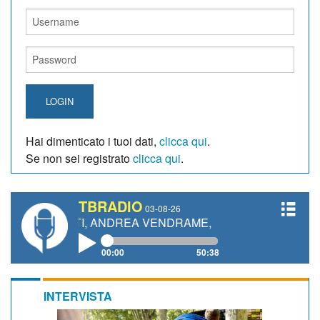
LOGIN
Hai dimenticato i tuoi dati,
clicca qui
.
Se non sei registrato
clicca qui
.
TBRADIO
03-08-26
NETTI, ANDREA VENDRAME, FILIPPO FIORELLI
00:00
50:38
INTERVISTA