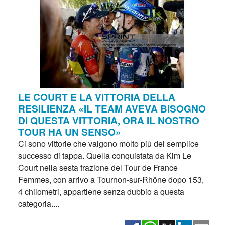
LE COURT E LA VITTORIA DELLA
RESILIENZA «IL TEAM AVEVA BISOGNO
DI QUESTA VITTORIA, ORA IL NOSTRO
TOUR HA UN SENSO»
Ci sono vittorie che valgono molto più del semplice
successo di tappa. Quella conquistata da Kim Le
Court nella sesta frazione del Tour de France
Femmes, con arrivo a Tournon-sur-Rhône dopo 153,
4 chilometri, appartiene senza dubbio a questa
categoria....