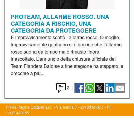
PROTEAM, ALLARME ROSSO. UNA
CATEGORIA A RISCHIO, UNA
CATEGORIA DA PROTEGGERE
E improvvisamente scattò l’allarme rosso. O meglio,
improvvisamente qualcuno si è accorto che l’allarme
rosso suona da tempo ma è rimasto finora
inascoltato. L’annuncio della chiusura ufficiale del
Team Flanders Baloise a fine stagione ha stappato le
orecchie a più...
3
|
Prima Pagina Edizioni s.r.l. - Via Inama 7 - 20133 Milano - P.I.
11980460155