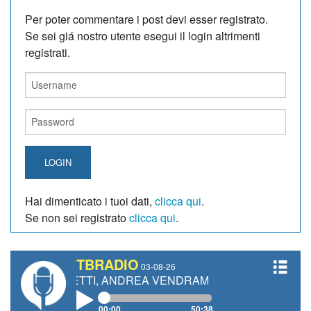
Per poter commentare i post devi esser registrato.
Se sei giá nostro utente esegui il login altrimenti
registrati.
LOGIN
Hai dimenticato i tuoi dati,
clicca qui
.
Se non sei registrato
clicca qui
.
TBRADIO
03-08-26
 GIANETTI, ANDREA VENDRAME, FILIPPO FIORELLI
00:00
50:38