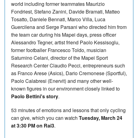
world including former teammates Maurizio
Fondriest, Stefano Zanini, Davide Bramati, Matteo
Tosatto, Daniele Bennati, Marco Villa, Luca
Guercilena and Serge Parsani who directed him from
the team car during his Mapei days, press officer
Alessandro Tegner, artist friend Paolo Kessisoglu,
former footballer Francesco Toldo, musician
Saturnino Celani, director of the Mapei Sport
Research Center Claudio Pecci, entrepreneurs such
as Franco Arese (Asics), Dario Cremonese (Sportful),
Paolo Calabresi (Enervit) and many other well-
known figures in our environment closely linked to
Paolo Bettini's story
.
53 minutes of emotions and lessons that only cycling
can give, which you can watch
Tuesday, March 24
at 3:30 PM on Rai3
.