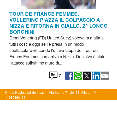
TOUR DE FRANCE FEMMES.
VOLLERING PIAZZA IL COLPACCIO A
NIZZA E RITORNA IN GIALLO. 2^ LONGO
BORGHINI
Demi Vollering (FDj United Suez) voleva la gialla a
tutti i costi e oggi se l'è presa in un modo
spettacolare vincendo l'ottava tappa del Tour de
France Femmes con arrivo a Nizza. Decisivo è stato
l'attacco sull'ultimo muro di...
7
|
Prima Pagina Edizioni s.r.l. - Via Inama 7 - 20133 Milano - P.I.
11980460155