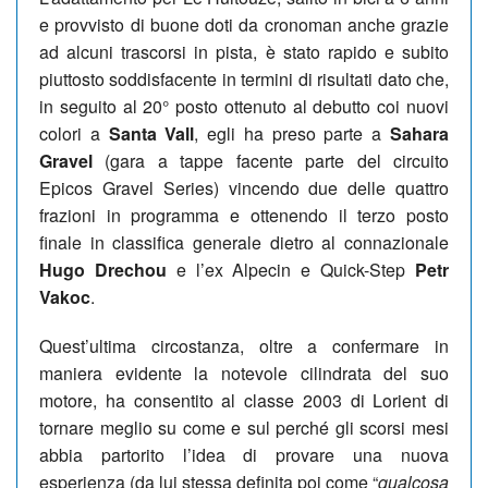
e provvisto di buone doti da cronoman anche grazie
ad alcuni trascorsi in pista, è stato rapido e subito
piuttosto soddisfacente in termini di risultati dato che,
in seguito al 20° posto ottenuto al debutto coi nuovi
colori a
Santa Vall
, egli ha preso parte a
Sahara
Gravel
(gara a tappe facente parte del circuito
Epicos Gravel Series) vincendo due delle quattro
frazioni in programma e ottenendo il terzo posto
finale in classifica generale dietro al connazionale
Hugo Drechou
e l’ex Alpecin e Quick-Step
Petr
Vakoc
.
Quest’ultima circostanza, oltre a confermare in
maniera evidente la notevole cilindrata del suo
motore, ha consentito al classe 2003 di Lorient di
tornare meglio su come e sul perché gli scorsi mesi
abbia partorito l’idea di provare una nuova
esperienza (da lui stessa definita poi come “
qualcosa