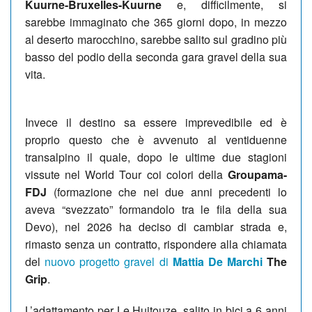
Kuurne-Bruxelles-Kuurne
e, difficilmente, si
sarebbe immaginato che 365 giorni dopo, in mezzo
al deserto marocchino, sarebbe salito sul gradino più
basso del podio della seconda gara gravel della sua
vita.
Invece il destino sa essere imprevedibile ed è
proprio questo che è avvenuto al ventiduenne
transalpino il quale, dopo le ultime due stagioni
vissute nel World Tour coi colori della
Groupama-
FDJ
(formazione che nei due anni precedenti lo
aveva “svezzato” formandolo tra le fila della sua
Devo), nel 2026 ha deciso di cambiar strada e,
rimasto senza un contratto, rispondere alla chiamata
del
nuovo progetto gravel di
Mattia De Marchi
The
Grip
.
L’adattamento per Le Huitouze, salito in bici a 6 anni