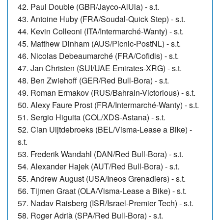
42. Paul Double (GBR/Jayco-AlUla) - s.t.
43. Antoine Huby (FRA/Soudal-Quick Step) - s.t.
44. Kevin Colleoni (ITA/Intermarché-Wanty) - s.t.
45. Matthew Dinham (AUS/Picnic-PostNL) - s.t.
46. Nicolas Debeaumarché (FRA/Cofidis) - s.t.
47. Jan Christen (SUI/UAE Emirates-XRG) - s.t.
48. Ben Zwiehoff (GER/Red Bull-Bora) - s.t.
49.
Roman Ermakov (RUS/Bahrain-Victorious) - s.t.
50. Alexy Faure Prost (FRA/Intermarché-Wanty) - s.t.
51. Sergio Higuita (COL/XDS-Astana) - s.t.
52. Cian Uijtdebroeks (BEL/Visma-Lease a Bike) -
s.t.
53. Frederik Wandahl (DAN/Red Bull-Bora) - s.t.
54. Alexander Hajek (AUT/Red Bull-Bora) - s.t.
55. Andrew August (USA/Ineos Grenadiers) - s.t.
56. Tijmen Graat (OLA/Visma-Lease a Bike) - s.t.
57. Nadav Raisberg (ISR/Israel-Premier Tech) - s.t.
58. Roger Adrià (SPA/Red Bull-Bora) - s.t.