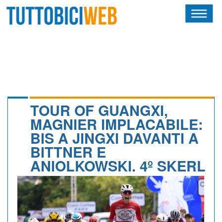
HOME
RIVISTA
SQUADRE
ATLETI
TOUR OF GUANGXI,
MAGNIER IMPLACABILE:
CALENDARIO
BIS A JINGXI DAVANTI A
BITTNER E
OSCAR
ANIOLKOWSKI. 4º SKERL
ALBI D'ORO
NEWSLETTER