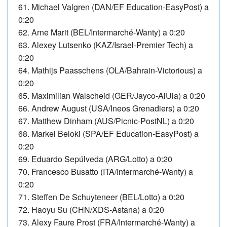
61. Michael Valgren (DAN/EF Education-EasyPost) a
0:20
62. Arne Marit (BEL/Intermarché-Wanty) a 0:20
63. Alexey Lutsenko (KAZ/Israel-Premier Tech) a
0:20
64. Mathijs Paasschens (OLA/Bahrain-Victorious) a
0:20
65. Maximilian Walscheid (GER/Jayco-AlUla) a 0:20
66. Andrew August (USA/Ineos Grenadiers) a 0:20
67. Matthew Dinham (AUS/Picnic-PostNL) a 0:20
68. Markel Beloki (SPA/EF Education-EasyPost) a
0:20
69.
Eduardo Sepúlveda (ARG/Lotto) a 0:20
70. Francesco Busatto (ITA/Intermarché-Wanty) a
0:20
71. Steffen De Schuyteneer (BEL/Lotto) a 0:20
72. Haoyu Su (CHN/XDS-Astana) a 0:20
73. Alexy Faure Prost (FRA/Intermarché-Wanty) a