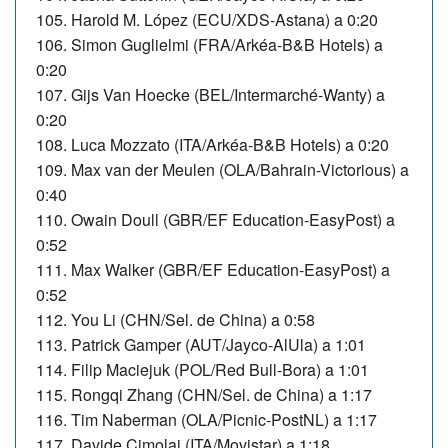
105. Harold M. López (ECU/XDS-Astana) a 0:20
106. Simon Guglielmi (FRA/Arkéa-B&B Hotels) a
0:20
107. Gijs Van Hoecke (BEL/Intermarché-Wanty) a
0:20
108.
Luca Mozzato (ITA/Arkéa-B&B Hotels) a 0:20
109. Max van der Meulen (OLA/Bahrain-Victorious) a
0:40
110. Owain Doull (GBR/EF Education-EasyPost) a
0:52
111. Max Walker (GBR/EF Education-EasyPost) a
0:52
112. You Li (CHN/Sel. de China) a 0:58
113. Patrick Gamper (AUT/Jayco-AlUla) a 1:01
114. Filip Maciejuk (POL/Red Bull-Bora) a 1:01
115. Rongqi Zhang (CHN/Sel. de China) a 1:17
116. Tim Naberman (OLA/Picnic-PostNL) a 1:17
117.
Davide Cimolai (ITA/Movistar) a 1:18