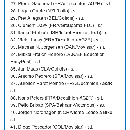
27.
Pierre Gautherat (FRA/Decathlon-AG2R) - s.t.
28. Logan Currie (NZL/Lotto) - s.t.
29.
Piet Allegaert (BEL/Cofidis) - s.t.
30. Clément Davy (FRA/Groupama-FDJ) - s.t.
31. Itamar Einhorn (ISR/Israel-Premier Tech) - s.t.
32. Victor Lafay (FRA/Decathlon-AG2R) - s.t.
33. Mathias N. Jorgensen (DAN/Movistar) - s.t.
34. Mikkel Frolich Honoré (DAN/EF Education-
EasyPost) - s.t.
35.
Jan Maas (OLA/Cofidis) - s.t.
36. Antonio Pedrero (SPA/Movistar) - s.t.
37. Aurélien Paret-Peintre (FRA/Decathlon-AG2R) -
s.t.
38. Nans Peters (FRA/Decathlon-AG2R) - s.t.
39. Pello Bilbao (SPA/Bahrain-Victorious) - s.t.
40. Jorgen Nordhagen (NOR/Visma-Lease a Bike) -
s.t.
41. Diego Pescador (COL/Movistar) - s.t.