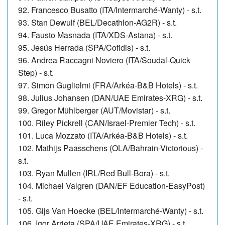
92.
Francesco Busatto (ITA/Intermarché-Wanty) - s.t.
93. Stan Dewulf (BEL/Decathlon-AG2R) - s.t.
94. Fausto Masnada (ITA/XDS-Astana) - s.t.
95. Jesús Herrada (SPA/Cofidis) - s.t.
96. Andrea Raccagni Noviero (ITA/Soudal-Quick
Step) - s.t.
97. Simon Guglielmi (FRA/Arkéa-B&B Hotels) - s.t.
98. Julius Johansen (DAN/UAE Emirates-XRG) - s.t.
99.
Gregor Mühlberger (AUT/Movistar) - s.t.
100. Riley Pickrell (CAN/Israel-Premier Tech) - s.t.
101. Luca Mozzato (ITA/Arkéa-B&B Hotels) - s.t.
102. Mathijs Paasschens (OLA/Bahrain-Victorious) -
s.t.
103. Ryan Mullen (IRL/Red Bull-Bora) - s.t.
104. Michael Valgren (DAN/EF Education-EasyPost)
- s.t.
105. Gijs Van Hoecke (BEL/Intermarché-Wanty) - s.t.
106. Igor Arrieta (SPA/UAE Emirates-XRG) - s.t.