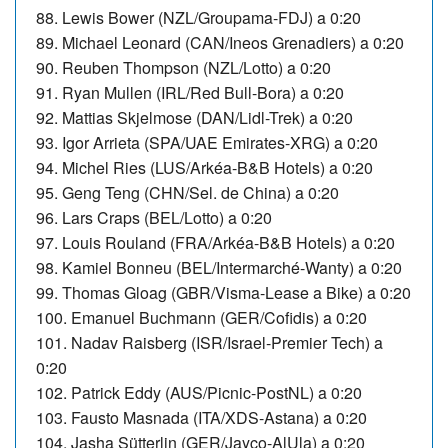
88. Lewis Bower (NZL/Groupama-FDJ) a 0:20
89. Michael Leonard (CAN/Ineos Grenadiers) a 0:20
90. Reuben Thompson (NZL/Lotto) a 0:20
91. Ryan Mullen (IRL/Red Bull-Bora) a 0:20
92.
Mattias Skjelmose (DAN/Lidl-Trek) a 0:20
93. Igor Arrieta (SPA/UAE Emirates-XRG) a 0:20
94.
Michel Ries (LUS/Arkéa-B&B Hotels) a 0:20
95. Geng Teng (CHN/Sel. de China) a 0:20
96. Lars Craps (BEL/Lotto) a 0:20
97. Louis Rouland (FRA/Arkéa-B&B Hotels) a 0:20
98. Kamiel Bonneu (BEL/Intermarché-Wanty) a 0:20
99. Thomas Gloag (GBR/Visma-Lease a Bike) a 0:20
100. Emanuel Buchmann (GER/Cofidis) a 0:20
101. Nadav Raisberg (ISR/Israel-Premier Tech) a
0:20
102. Patrick Eddy (AUS/Picnic-PostNL) a 0:20
103.
Fausto Masnada (ITA/XDS-Astana) a 0:20
104. Jasha Sütterlin (GER/Jayco-AlUla) a 0:20