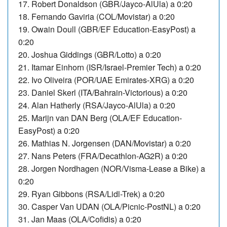
17.
Robert Donaldson (GBR/Jayco-AlUla) a 0:20
18. Fernando Gaviria (COL/Movistar) a 0:20
19.
Owain Doull (GBR/EF Education-EasyPost) a
0:20
20. Joshua Giddings (GBR/Lotto) a 0:20
21.
Itamar Einhorn (ISR/Israel-Premier Tech) a 0:20
22. Ivo Oliveira (POR/UAE Emirates-XRG) a 0:20
23.
Daniel Skerl (ITA/Bahrain-Victorious) a 0:20
24. Alan Hatherly (RSA/Jayco-AlUla) a 0:20
25. Marijn van DAN Berg (OLA/EF Education-
EasyPost) a 0:20
26. Mathias N. Jorgensen (DAN/Movistar) a 0:20
27. Nans Peters (FRA/Decathlon-AG2R) a 0:20
28. Jorgen Nordhagen (NOR/Visma-Lease a Bike) a
0:20
29. Ryan Gibbons (RSA/Lidl-Trek) a 0:20
30. Casper Van UDAN (OLA/Picnic-PostNL) a 0:20
31. Jan Maas (OLA/Cofidis) a 0:20