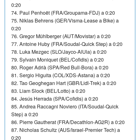
0:20
74. Paul Penhoët (FRA/Groupama-FDJ) a 0:20
75.
Niklas Behrens (GER/Visma-Lease a Bike) a
0:20
76. Gregor Mühlberger (AUT/Movistar) a 0:20
77. Antoine Huby (FRA/Soudal-Quick Step) a 0:20
78. Luka Mezgec (SLO/Jayco-AlUla) a 0:20
79. Sylvain Moniquet (BEL/Cofidis) a 0:20
80.
Roger Adrià (SPA/Red Bull-Bora) a 0:20
81. Sergio Higuita (COL/XDS-Astana) a 0:20
82.
Tao Geoghegan Hart (GBR/Lidl-Trek) a 0:20
83. Liam Slock (BEL/Lotto) a 0:20
84.
Jesús Herrada (SPA/Cofidis) a 0:20
85. Andrea Raccagni Noviero (ITA/Soudal-Quick
Step) a 0:20
86.
Pierre Gautherat (FRA/Decathlon-AG2R) a 0:20
87. Nicholas Schultz (AUS/Israel-Premier Tech) a
0:20