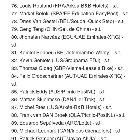
76. Louis Rouland (FRA/Arkéa-B&B Hotels) - s.t.
77. Markel Beloki (SPA/EF Education-EasyPost) - s.t.
78. Dries Van Gestel (BEL/Soudal-Quick Step) - s.t.
79. Geng Teng (CHN/Sel. de China) - s.t.
80. Jhonatan Narváez (ECU/UAE Emirates-XRG) -
s.t.
81. Kamiel Bonneu (BEL/Intermarché-Wanty) - s.t.
82. Kevin Geniets (LUS/Groupama-FDJ) - s.t.
83. Thomas Gloag (GBR/Visma-Lease a Bike) - s.t.
84. Felix Grobschartner (AUT/UAE Emirates-XRG) -
s.t.
85. Patrick Eddy (AUS/Picnic-PostNL) - s.t.
86. Mattias Skjelmose (DAN/Lidl-Trek) - s.t.
87. Michel Ries (LUS/Arkéa-B&B Hotels) - s.t.
88. Frank van DAN Broek (OLA/Picnic-PostNL) - s.t.
89. Eduardo Sepúlveda (ARG/Lotto) - s.t.
90. Michael Leonard (CAN/Ineos Grenadiers) - s.t.
91. Patrick Gamper (AUT/Jayco-AlUla) - s.t.