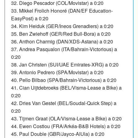
32. Diego Pescador (COL/Movistar) a 0:20
33. Mikkel Frolich Honoré (DAN/EF Education-
EasyPost) a 0:20
34. Kim Heiduk (GER/Ineos Grenadiers) a 0:20
35. Ben Zwiehoff (GER/Red Bull-Bora) a 0:20
36. Anthon Charmig (DAN/XDS-Astana) a 0:20
37. Andrea Pasqualon (ITA/Bahrain-Victorious) a
0:20
38.
Jan Christen (SUI/UAE Emirates-XRG) a 0:20
39. Antonio Pedrero (SPA/Movistar) a 0:20
40. Pello Bilbao (SPA/Bahrain-Victorious) a 0:20
41.
Cian Uijtdebroeks (BEL/Visma-Lease a Bike) a
0:20
42. Dries Van Gestel (BEL/Soudal-Quick Step) a
0:20
43. Tijmen Graat (OLA/Visma-Lease a Bike) a 0:20
44. Ewen Costiou (FRA/Arkéa-B&B Hotels) a 0:20
45. Paul Double (GBR/Jayco-AlUla) a 0:20