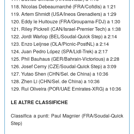
118. Nicolas Debeaumarché (FRA/Cofidis) a 1:21
119. Artem Shmidt (USA/Ineos Grenadiers) a 1:29
120. Eddy le Huitouze (FRA/Groupama-FDJ) a 1:30
121.
Riley Pickrell (CAN/Israel-Premier Tech) a 1:38
122. Jordi Warlop (BEL/Soudal-Quick Step) a 2:14
123.
Enzo Leijnse (OLA/Picnic-PostNL) a 2:14
124. Juan Pedro López (SPA/Lidl-Trek) a 2:17
125.
Phil Bauhaus (GER/Bahrain-Victorious) a 2:28
126. Josef Cerny (CZE/Soudal-Quick Step) a 3:09
127. Yutao Shen (CHN/Sel. de China) a 10:36
128.
Zhen Li (CHN/Sel. de China) a 10:36
129. Rui Oliveira (POR/UAE Emirates-XRG) a 10:36
LE ALTRE CLASSIFICHE
Classifica a punti: Paul Magnier (FRA/Soudal-Quick
Step)