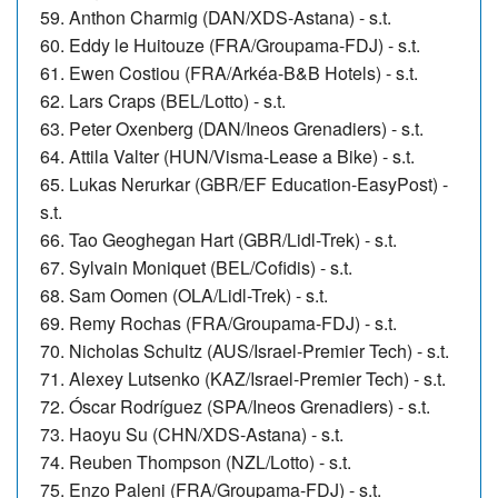
59. Anthon Charmig (DAN/XDS-Astana) - s.t.
60. Eddy le Huitouze (FRA/Groupama-FDJ) - s.t.
61. Ewen Costiou (FRA/Arkéa-B&B Hotels) - s.t.
62. Lars Craps (BEL/Lotto) - s.t.
63. Peter Oxenberg (DAN/Ineos Grenadiers) - s.t.
64. Attila Valter (HUN/Visma-Lease a Bike) - s.t.
65. Lukas Nerurkar (GBR/EF Education-EasyPost) -
s.t.
66. Tao Geoghegan Hart (GBR/Lidl-Trek) - s.t.
67. Sylvain Moniquet (BEL/Cofidis) - s.t.
68. Sam Oomen (OLA/Lidl-Trek) - s.t.
69. Remy Rochas (FRA/Groupama-FDJ) - s.t.
70. Nicholas Schultz (AUS/Israel-Premier Tech) - s.t.
71. Alexey Lutsenko (KAZ/Israel-Premier Tech) - s.t.
72. Óscar Rodríguez (SPA/Ineos Grenadiers) - s.t.
73. Haoyu Su (CHN/XDS-Astana) - s.t.
74. Reuben Thompson (NZL/Lotto) - s.t.
75. Enzo Paleni (FRA/Groupama-FDJ) - s.t.