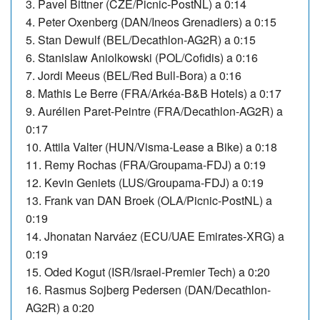
3. Pavel Bittner (CZE/Picnic-PostNL) a 0:14
4. Peter Oxenberg (DAN/Ineos Grenadiers) a 0:15
5. Stan Dewulf (BEL/Decathlon-AG2R) a 0:15
6. Stanislaw Aniolkowski (POL/Cofidis) a 0:16
7. Jordi Meeus (BEL/Red Bull-Bora) a 0:16
8. Mathis Le Berre (FRA/Arkéa-B&B Hotels) a 0:17
9. Aurélien Paret-Peintre (FRA/Decathlon-AG2R) a
0:17
10. Attila Valter (HUN/Visma-Lease a Bike) a 0:18
11. Remy Rochas (FRA/Groupama-FDJ) a 0:19
12. Kevin Geniets (LUS/Groupama-FDJ) a 0:19
13. Frank van DAN Broek (OLA/Picnic-PostNL) a
0:19
14. Jhonatan Narváez (ECU/UAE Emirates-XRG) a
0:19
15. Oded Kogut (ISR/Israel-Premier Tech) a 0:20
16. Rasmus Sojberg Pedersen (DAN/Decathlon-
AG2R) a 0:20