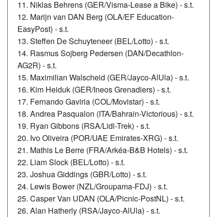
11. Niklas Behrens (GER/Visma-Lease a Bike) - s.t.
12. Marijn van DAN Berg (OLA/EF Education-
EasyPost) - s.t.
13. Steffen De Schuyteneer (BEL/Lotto) - s.t.
14. Rasmus Sojberg Pedersen (DAN/Decathlon-
AG2R) - s.t.
15. Maximilian Walscheid (GER/Jayco-AlUla) - s.t.
16. Kim Heiduk (GER/Ineos Grenadiers) - s.t.
17.
Fernando Gaviria (COL/Movistar) - s.t.
18. Andrea Pasqualon (ITA/Bahrain-Victorious) - s.t.
19. Ryan Gibbons (RSA/Lidl-Trek) - s.t.
20. Ivo Oliveira (POR/UAE Emirates-XRG) - s.t.
21.
Mathis Le Berre (FRA/Arkéa-B&B Hotels) - s.t.
22. Liam Slock (BEL/Lotto) - s.t.
23. Joshua Giddings (GBR/Lotto) - s.t.
24. Lewis Bower (NZL/Groupama-FDJ) - s.t.
25. Casper Van UDAN (OLA/Picnic-PostNL) - s.t.
26. Alan Hatherly (RSA/Jayco-AlUla) - s.t.