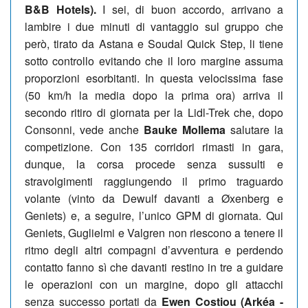
B&B Hotels).
I sei, di buon accordo, arrivano a
lambire i due minuti di vantaggio sul gruppo che
però, tirato da Astana e Soudal Quick Step, li tiene
sotto controllo evitando che il loro margine assuma
proporzioni esorbitanti. In questa velocissima fase
(50 km/h la media dopo la prima ora) arriva il
secondo ritiro di giornata per la Lidl-Trek che, dopo
Consonni, vede anche
Bauke Mollema
salutare la
competizione. Con 135 corridori rimasti in gara,
dunque, la corsa procede senza sussulti e
stravolgimenti raggiungendo il primo traguardo
volante (vinto da Dewulf davanti a Øxenberg e
Geniets) e, a seguire, l’unico GPM di giornata. Qui
Geniets, Guglielmi e Valgren non riescono a tenere il
ritmo degli altri compagni d’avventura e perdendo
contatto fanno sì che davanti restino in tre a guidare
le operazioni con un margine, dopo gli attacchi
senza successo portati da
Ewen Costiou (Arkéa -