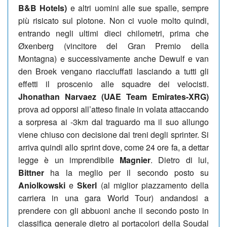
B&B Hotels)
e altri uomini alle sue spalle, sempre
più risicato sul plotone. Non ci vuole molto quindi,
entrando negli ultimi dieci chilometri, prima che
Øxenberg (vincitore del Gran Premio della
Montagna) e successivamente anche Dewulf e van
den Broek vengano riacciuffati lasciando a tutti gli
effetti il proscenio alle squadre dei velocisti.
Jhonathan Narvaez (UAE Team Emirates-XRG)
prova ad opporsi all’atteso finale in volata attaccando
a sorpresa ai -3km dal traguardo ma il suo allungo
viene chiuso con decisione dai treni degli sprinter. Si
arriva quindi allo sprint dove, come 24 ore fa, a dettar
legge è un imprendibile
Magnier
. Dietro di lui,
Bittner
ha la meglio per il secondo posto su
Aniolkowski
e
Skerl
(al miglior piazzamento della
carriera in una gara World Tour) andandosi a
prendere con gli abbuoni anche il secondo posto in
classifica generale dietro al portacolori della Soudal