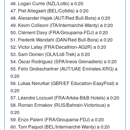
46. Logan Currie (NZL/Lotto) a 0:20
47. Piet Allegaert (BEL/Cofidis) a 0:20
48. Alexander Hajek (AUT/Red Bull-Bora) a 0:20
49. Kevin Colleoni (ITA/Intermarché-Wanty) a 0:20
50. Clément Davy (FRA/Groupama-FDJ) a 0:20
51. Frederik Wandahl (DAN/Red Bull-Bora) a 0:20
52. Victor Lafay (FRA/Decathlon-AG2R) a 0:20
53. Sam Oomen (OLA/Lidl-Trek) a 0:20
54. Óscar Rodríguez (SPA/Ineos Grenadiers) a 0:20
55. Felix Grobschartner (AUT/UAE Emirates-XRG) a
0:20
56. Lukas Nerurkar (GBR/EF Education-EasyPost) a
0:20
57. Léandre Lozouet (FRA/Arkéa-B&B Hotels) a 0:20
58. Roman Ermakov (RUS/Bahrain-Victorious) a
0:20
59. Enzo Paleni (FRA/Groupama-FDJ) a 0:20
60. Tom Paquot (BEL/Intermarché-Wanty) a 0:20