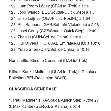
122.
Juan Pedro López (SPA/Lidl-Trek) a 1:16
123. Jordi Warlop (BEL/Soudal-Quick Step) a 1:54
124. Enzo Leijnse (OLA/Picnic-PostNL) a 1:54
125. Phil Bauhaus (GER/Bahrain-Victorious) a 2:08
126. Josef Cerny (CZE/Soudal-Quick Step) a 2:49
127. Zhen Li (CHN/Sel. de China) a 10:16
128. Rui Oliveira (POR/UAE Emirates-XRG) a 10:16
129.
Yutao Shen (CHN/Sel. de China) a 10:16
Non partito: Simone Consonni (ITA/Lidl-Trek)
Ritirati: Bauke Mollema (OLA/Lidl-Trek) e Gianluca
Pollefliet (BEL/Decathlon-AG2R)
CLASSIFICA GENERALE
1. Paul Magnier (FRA/Soudal-Quick Step) - 7:04:27
2.
Max Kanter (GER/XDS-Astana) a 0:14