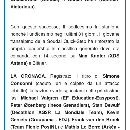
Victorious).
Con questo successo, il sedicesimo in stagione
nonché l'undicesimo negli ultimi 31 giorni, il giovane
transalpino della Soudal Quick-Step ha rinforzato la
propria leadership in classifica generale dove ora
comanda con 14 secondi su
Max Kanter (XDS
Astana)
e Bittner.
LA CRONACA
. Registrato il ritiro di
Simone
Consonni
(caduto ieri e colpito da un attacco
febbrile), la frazione vede sganciarsi nelle primissime
fasi
Michael Valgren (EF Education-Easypost),
Peter Øxenberg (Ineos Grenadiers), Stan Dewulf
(Decathlon AG2R La Mondiale Team), Kevin
Geniets (Groupama - FDJ), Frank van den Broek
(Team Picnic PostNL)
e
Mathis Le Berre (Arkéa -