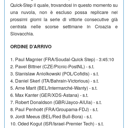
Quick-Step il quale, trovandosi in questo momento su
una nuvola, non è escluso possa replicare nei
prossimi giorni la serie di vittorie consecutive già
centrata nelle scorse settimane in Croazia e
Slovacchia.
ORDINE D’ARRIVO
1. Paul Magnier (FRA/Soudal-Quick Step) - 3:45:10
2. Pavel Bittner (CZE/Picnic-PostNL) - s.t.
3. Stanislaw Aniolkowski (POL/Cofidis) - s.t.
4.
Daniel Skerl (ITA/Bahrain-Victorious) - s.t.
5. Arne Marit (BEL/Intermarché-Wanty) - s.t.
6. Max Kanter (GER/XDS-Astana) - s.t.
7. Robert Donaldson (GBR/Jayco-AlUla) - s.t.
8. Paul Penhoët (FRA/Groupama-FDJ) - s.t.
9. Jordi Meeus (BEL/Red Bull-Bora) - s.t.
10. Oded Kogut (ISR/Israel-Premier Tech) - s.t.