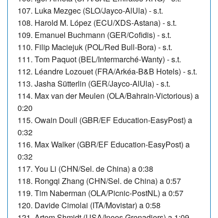
107. Luka Mezgec (SLO/Jayco-AlUla) - s.t.
108. Harold M. López (ECU/XDS-Astana) - s.t.
109. Emanuel Buchmann (GER/Cofidis) - s.t.
110. Filip Maciejuk (POL/Red Bull-Bora) - s.t.
111. Tom Paquot (BEL/Intermarché-Wanty) - s.t.
112. Léandre Lozouet (FRA/Arkéa-B&B Hotels) - s.t.
113. Jasha Sütterlin (GER/Jayco-AlUla) - s.t.
114. Max van der Meulen (OLA/Bahrain-Victorious) a
0:20
115. Owain Doull (GBR/EF Education-EasyPost) a
0:32
116. Max Walker (GBR/EF Education-EasyPost) a
0:32
117. You Li (CHN/Sel. de China) a 0:38
118. Rongqi Zhang (CHN/Sel. de China) a 0:57
119. Tim Naberman (OLA/Picnic-PostNL) a 0:57
120.
Davide Cimolai (ITA/Movistar) a 0:58
121. Artem Shmidt (USA/Ineos Grenadiers) a 1:09