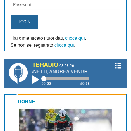
LOGIN
Hai dimenticato i tuoi dati,
clicca qui
.
Se non sei registrato
clicca qui
.
TBRADIO
03-08-26
 GIANETTI, ANDREA VENDRAME, FILIPPO FIORELLI
00:00
50:38
DONNE