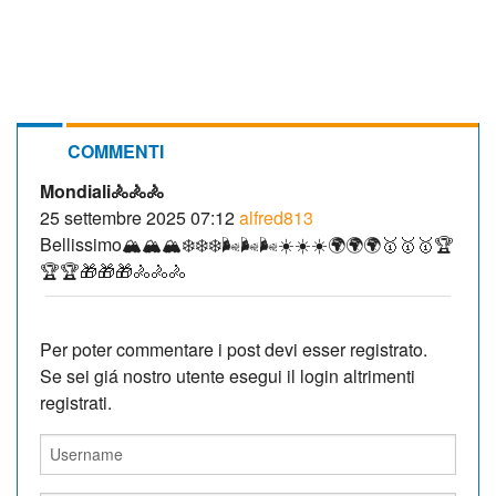
COMMENTI
Mondiali🚴🚴🚴
25 settembre 2025 07:12
alfred813
Bellissimo🏔️🏔️🏔️❄️❄️❄️🌬️🌬️🌬️☀️☀️☀️🌍🌍🌍🥇🥇🥇🏆
🏆🏆🎁🎁🎁🚴🚴🚴
Per poter commentare i post devi esser registrato.
Se sei giá nostro utente esegui il login altrimenti
registrati.