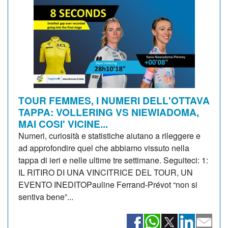
TOUR FEMMES, I NUMERI DELL'OTTAVA
TAPPA: VOLLERING VS NIEWIADOMA,
MAI COSI' VICINE...
Numeri, curiosità e statistiche aiutano a rileggere e
ad approfondire quel che abbiamo vissuto nella
tappa di ieri e nelle ultime tre settimane. Seguiteci: 1:
IL RITIRO DI UNA VINCITRICE DEL TOUR, UN
EVENTO INEDITOPauline Ferrand-Prévot “non si
sentiva bene”...