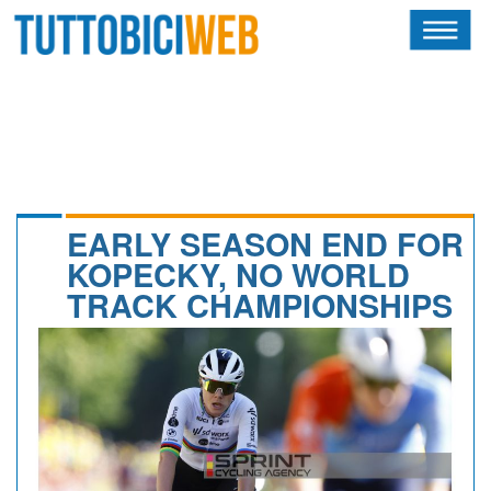
HOME
RIVISTA
SQUADRE
ATLETI
EARLY SEASON END FOR
KOPECKY, NO WORLD
CALENDARIO
TRACK CHAMPIONSHIPS
OSCAR
ALBI D'ORO
NEWSLETTER