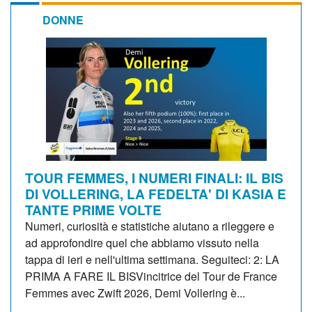
DONNE
TOUR FEMMES, I NUMERI FINALI: IL BIS
DI VOLLERING, LA FEDELTA' DI KASIA E
TANTE PRIME VOLTE
Numeri, curiosità e statistiche aiutano a rileggere e
ad approfondire quel che abbiamo vissuto nella
tappa di ieri e nell'ultima settimana. Seguiteci: 2: LA
PRIMA A FARE IL BISVincitrice del Tour de France
Femmes avec Zwift 2026, Demi Vollering è...