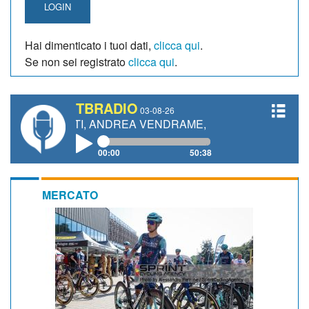
LOGIN
Hai dimenticato i tuoi dati,
clicca qui
.
Se non sei registrato
clicca qui
.
TBRADIO
03-08-26
NETTI, ANDREA VENDRAME, FILIPPO FIORELLI
00:00
50:38
MERCATO