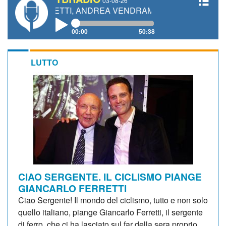
03-08-26
GIANETTI, ANDREA VENDRAME, FILIPPO FIORELLI
00:00
50:38
LUTTO
CIAO SERGENTE. IL CICLISMO PIANGE
GIANCARLO FERRETTI
Ciao Sergente! Il mondo del ciclismo, tutto e non solo
quello italiano, piange Giancarlo Ferretti, il sergente
di ferro, che ci ha lasciato sul far della sera proprio