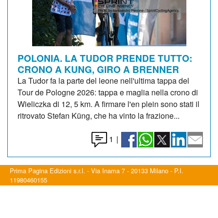
POLONIA. LA TUDOR PRENDE TUTTO:
CRONO A KUNG, GIRO A BRENNER
La Tudor fa la parte del leone nell'ultima tappa del
Tour de Pologne 2026: tappa e maglia nella crono di
Wieliczka di 12, 5 km. A firmare l'en plein sono stati il
ritrovato Stefan Küng, che ha vinto la frazione...
1
|
Prima Pagina Edizioni s.r.l. - Via Inama 7 - 20133 Milano - P.I.
11980460155