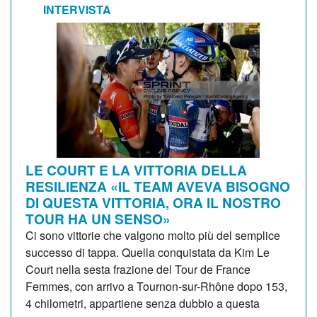
INTERVISTA
LE COURT E LA VITTORIA DELLA
RESILIENZA «IL TEAM AVEVA BISOGNO
DI QUESTA VITTORIA, ORA IL NOSTRO
TOUR HA UN SENSO»
Ci sono vittorie che valgono molto più del semplice
successo di tappa. Quella conquistata da Kim Le
Court nella sesta frazione del Tour de France
Femmes, con arrivo a Tournon-sur-Rhône dopo 153,
4 chilometri, appartiene senza dubbio a questa