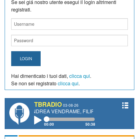
Se sei giá nostro utente esegui il login altrimenti
registrati.
LOGIN
Hai dimenticato i tuoi dati,
clicca qui
.
Se non sei registrato
clicca qui
.
TBRADIO
03-08-26
 ANDREA VENDRAME, FILIPPO FIORELLI
00:00
50:38