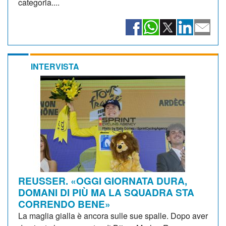
categoria....
INTERVISTA
REUSSER. «OGGI GIORNATA DURA,
DOMANI DI PIÙ MA LA SQUADRA STA
CORRENDO BENE»
La maglia gialla è ancora sulle sue spalle. Dopo aver