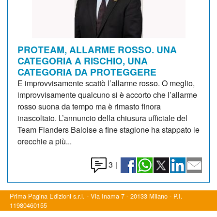
PROTEAM, ALLARME ROSSO. UNA
CATEGORIA A RISCHIO, UNA
CATEGORIA DA PROTEGGERE
E improvvisamente scattò l’allarme rosso. O meglio,
improvvisamente qualcuno si è accorto che l’allarme
rosso suona da tempo ma è rimasto finora
inascoltato. L’annuncio della chiusura ufficiale del
Team Flanders Baloise a fine stagione ha stappato le
orecchie a più...
3
|
Prima Pagina Edizioni s.r.l. - Via Inama 7 - 20133 Milano - P.I.
11980460155