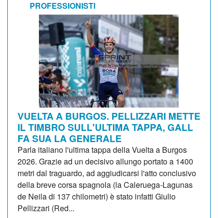
PROFESSIONISTI
VUELTA A BURGOS. PELLIZZARI METTE
IL TIMBRO SULL'ULTIMA TAPPA, GALL
FA SUA LA GENERALE
Parla italiano l'ultima tappa della Vuelta a Burgos
2026. Grazie ad un decisivo allungo portato a 1400
metri dal traguardo, ad aggiudicarsi l'atto conclusivo
della breve corsa spagnola (la Caleruega-Lagunas
de Neila di 137 chilometri) è stato infatti Giulio
Pellizzari (Red...