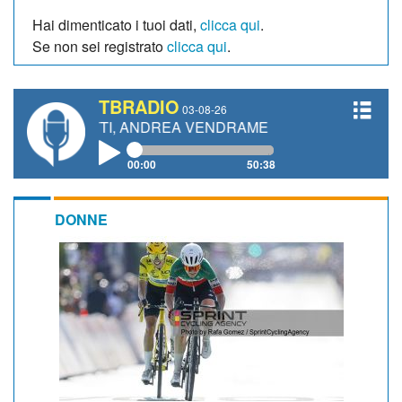
Hai dimenticato i tuoi dati,
clicca qui
.
Se non sei registrato
clicca qui
.
TBRADIO
03-08-26
ETTI, ANDREA VENDRAME, FILIPPO FIORELLI
00:00
50:38
DONNE