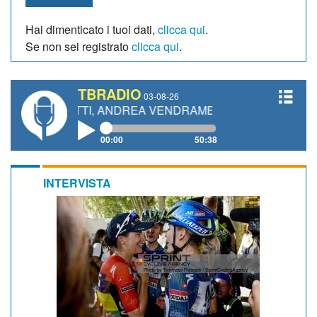
Hai dimenticato i tuoi dati,
clicca qui
.
Se non sei registrato
clicca qui
.
TBRADIO
03-08-26
IANETTI, ANDREA VENDRAME, FILIPPO FIORELLI
00:00
50:38
INTERVISTA