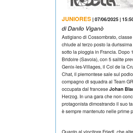
JUNIORES
| 07/06/2025 | 15:5
di Danilo Viganò
Astigiano di Cossombrato, classe
chiude al terzo posto la durissima
sotto la pioggia in Francia. Dopo 
Bridoire (Savoia), con 5 salite pre
Genix-les-Villages, il Col de la Cr
Chat, il piemontese sale sul podio
compagno di squadra al Team GR
occupata dal francese
Johan Bla
Herzog. In una gara che non conce
protagonista dimostrando il suo tal
è sempre mantenuto nelle prime p
Quanto al vincitore Friedl, che al