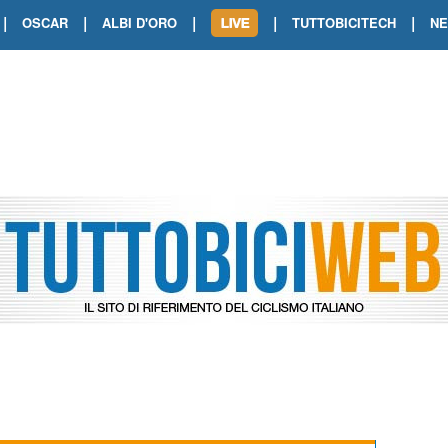
|
|
|
|
|
OSCAR
ALBI D'ORO
TUTTOBICITECH
N
TOUR DE FRANCE. SHOW DI VAN DER
TOUR DE FRANCE. CARAPAZ FIRMA I
TOUR DE FRANCE. POKERISSIMO TA
TOUR DE FRANCE. ORCIERES-MERL
TOUR DE FRANCE. A VOIRON TRIONF