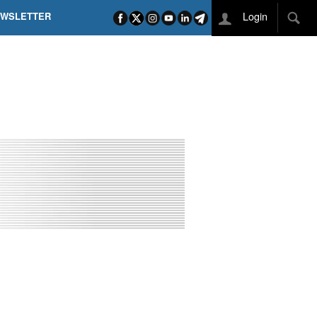
Login
EWSLETTER
 POEL SUI CAMPI ELISI! POGAČAR NELLA STORIA
L TAPPONE DEI TAPPONI
DEJ IN UNA TAPPA PAZZESCA
ETTE INCORONA CARAPAZ
O DI PHILIPSEN SU SCHMID E KOOIJ