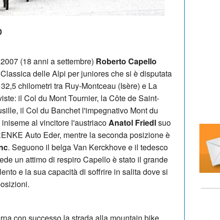
0
 2007 (18 anni a settembre)
Roberto Capello
 Classica delle Alpi per juniores che si è disputata
132,5 chilometri tra Ruy-Montceau (Isère) e La
viste: il Col du Mont Tournier, la Côte de Saint-
usille, il Col du Banchet l'impegnativo Mont du
 iniseme al vincitore l'austriaco
Anatol Friedl
suo
ENKE Auto Eder, mentre la seconda posizione è
nc
. Seguono il belga Van Kerckhove e il tedesco
de un attimo di respiro Capello è stato il grande
ento e la sua capacità di soffrire in salita dove si
osizioni.
terna con successo la strada alla mountain bike,