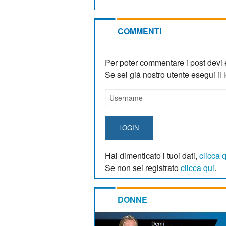
COMMENTI
Per poter commentare i post devi e
Se sei giá nostro utente esegui il lo
LOGIN
Hai dimenticato i tuoi dati,
clicca 
Se non sei registrato
clicca qui
.
DONNE