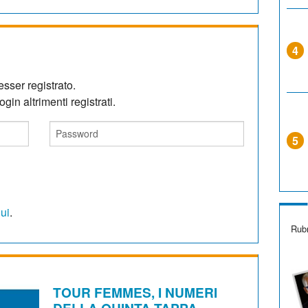
4
sser registrato.
gin altrimenti registrati.
5
qui
.
Rubr
TOUR FEMMES, I NUMERI
DELLA QUINTA TAPPA.