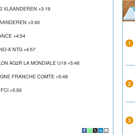
NG VLAANDEREN +3:19
LAANDEREN +3:40
ANCE +4:54
1
NO-X NTG +4:57
LON AG2R LA MONDIALE U19 +5:46
GOGNE FRANCHE COMTE +5:48
2
FCI +5:56
3