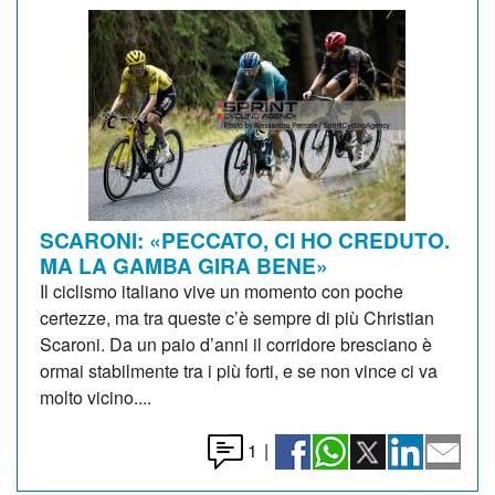
SCARONI: «PECCATO, CI HO CREDUTO.
MA LA GAMBA GIRA BENE»
Il ciclismo italiano vive un momento con poche
certezze, ma tra queste c’è sempre di più Christian
Scaroni. Da un paio d’anni il corridore bresciano è
ormai stabilmente tra i più forti, e se non vince ci va
molto vicino....
1
|