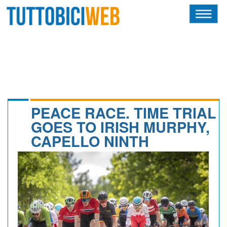
HOME
RIVISTA
SQUADRE
ATLETI
PEACE RACE. TIME TRIAL
GOES TO IRISH MURPHY,
CALENDARIO
CAPELLO NINTH
OSCAR
ALBI D'ORO
NEWSLETTER