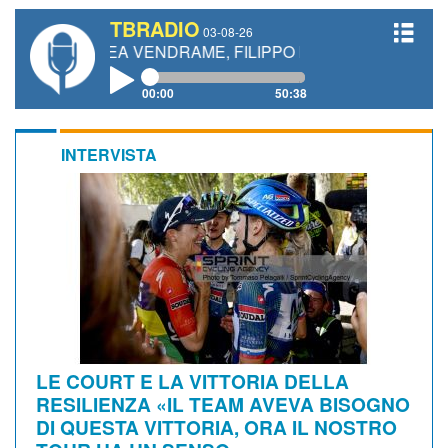
TBRADIO
03-08-26
ANDREA VENDRAME, FILIPPO FIORELLI
00:00
50:38
INTERVISTA
LE COURT E LA VITTORIA DELLA
RESILIENZA «IL TEAM AVEVA BISOGNO
DI QUESTA VITTORIA, ORA IL NOSTRO