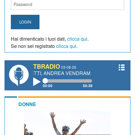
LOGIN
Hai dimenticato i tuoi dati,
clicca qui
.
Se non sei registrato
clicca qui
.
TBRADIO
03-08-26
IANETTI, ANDREA VENDRAME, FILIPPO FIORELLI
00:00
50:38
DONNE