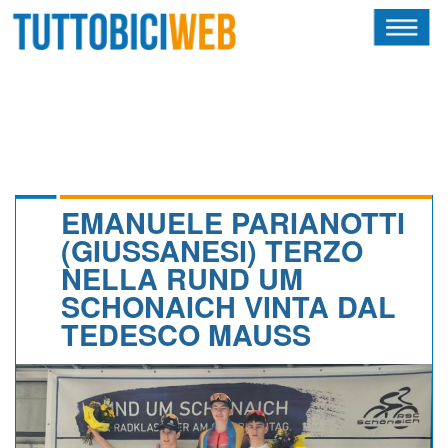
HOME
RIVISTA
SQUADRE
ATLETI
EMANUELE PARIANOTTI
(GIUSSANESI) TERZO
CALENDARIO
NELLA RUND UM
SCHONAICH VINTA DAL
OSCAR
TEDESCO MAUSS
ALBI D'ORO
NEWSLETTER