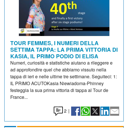
TOUR FEMMES, I NUMERI DELLA
SETTIMA TAPPA: LA PRIMA VITTORIA DI
KASIA, IL PRIMO PODIO DI ELISA
Numeri, curiosità e statistiche aiutano a rileggere e
ad approfondire quel che abbiamo vissuto nella
tappa di ieri e nelle ultime tre settimane. Seguiteci: 1:
IL PRIMO ACUTOKasia Niewiadoma-Phinney
festeggia la sua prima vittoria di tappa al Tour de
France...
2
|