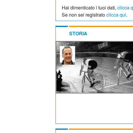
Hai dimenticato i tuoi dati,
clicca 
Se non sei registrato
clicca qui
.
STORIA