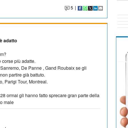
5
|
 è adatto
em?
 corse più adatte.
 è Sanremo, De Panne , Gand Roubaix se gli
non partire già battuto.
 Parigi Tour, Montreal.
 28 ormai gli hanno fatto sprecare gran parte della
lo male