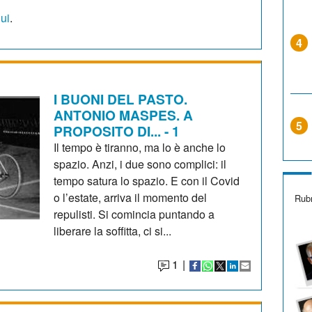
qui
.
4
I BUONI DEL PASTO.
ANTONIO MASPES. A
5
PROPOSITO DI... - 1
Il tempo è tiranno, ma lo è anche lo
spazio. Anzi, i due sono complici: il
tempo satura lo spazio. E con il Covid
o l’estate, arriva il momento del
Rubr
repulisti. Si comincia puntando a
liberare la soffitta, ci si...
1
|