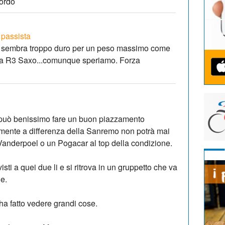
cordo
 passista
 mi sembra troppo duro per un peso massimo come
 alla R3 Saxo...comunque speriamo. Forza
 può benissimo fare un buon piazzamento
amente a differenza della Sanremo non potrà mai
 Vanderpoel o un Pogacar al top della condizione.
i a quei due li e si ritrova in un gruppetto che va
e.
a fatto vedere grandi cose.