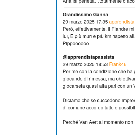
Analisi perfetta…totalmente d’ac
Grandissimo Ganna
29 marzo 2025 17:35
apprendista
Però, effettivamente, il Fiandre
lui, E più muri e più km rispetto
Pippoooooo
@apprendistapassista
29 marzo 2025 18:53
Frank46
Per me con la condizione che ha
giocando di rimessa, ma obiettiv
giocarsela quasi alla pari con un
Diciamo che se succedono imprevist
di comune accordo tutto è possibil
Perché Van Aert al momento non h