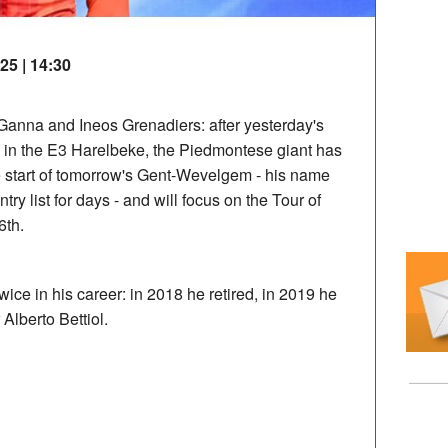
25 | 14:30
Ganna and Ineos Grenadiers: after yesterday's
e in the E3 Harelbeke, the Piedmontese giant has
he start of tomorrow's Gent-Wevelgem - his name
try list for days - and will focus on the Tour of
6th.
ce in his career: in 2018 he retired, in 2019 he
Alberto Bettiol.