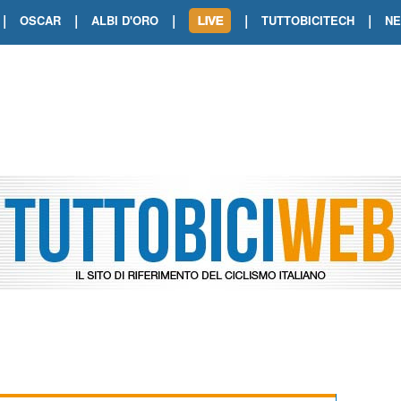
|
|
|
|
|
OSCAR
ALBI D'ORO
TUTTOBICITECH
N
TOUR DE FRANCE. SHOW DI VAN DER
TOUR DE FRANCE. CARAPAZ FIRMA I
TOUR DE FRANCE. POKERISSIMO TA
TOUR DE FRANCE. ORCIERES-MERL
TOUR DE FRANCE. A VOIRON TRIONF