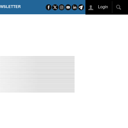
Login
EWSLETTER
 POEL SUI CAMPI ELISI! POGAČAR NELLA STORIA
L TAPPONE DEI TAPPONI
DEJ IN UNA TAPPA PAZZESCA
ETTE INCORONA CARAPAZ
O DI PHILIPSEN SU SCHMID E KOOIJ