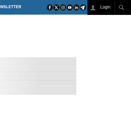
Login
EWSLETTER
 POEL SUI CAMPI ELISI! POGAČAR NELLA STORIA
L TAPPONE DEI TAPPONI
DEJ IN UNA TAPPA PAZZESCA
ETTE INCORONA CARAPAZ
O DI PHILIPSEN SU SCHMID E KOOIJ