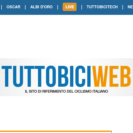
|
|
|
|
|
OSCAR
ALBI D'ORO
TUTTOBICITECH
N
TOUR DE FRANCE. SHOW DI VAN DER
TOUR DE FRANCE. CARAPAZ FIRMA I
TOUR DE FRANCE. POKERISSIMO TA
TOUR DE FRANCE. ORCIERES-MERL
TOUR DE FRANCE. A VOIRON TRIONF