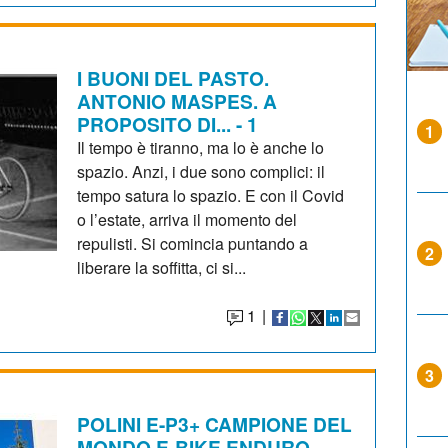
I BUONI DEL PASTO.
ANTONIO MASPES. A
PROPOSITO DI... - 1
1
Il tempo è tiranno, ma lo è anche lo
spazio. Anzi, i due sono complici: il
tempo satura lo spazio. E con il Covid
o l’estate, arriva il momento del
repulisti. Si comincia puntando a
2
liberare la soffitta, ci si...
1
|
3
POLINI E-P3+ CAMPIONE DEL
MONDO E-BIKE ENDURO