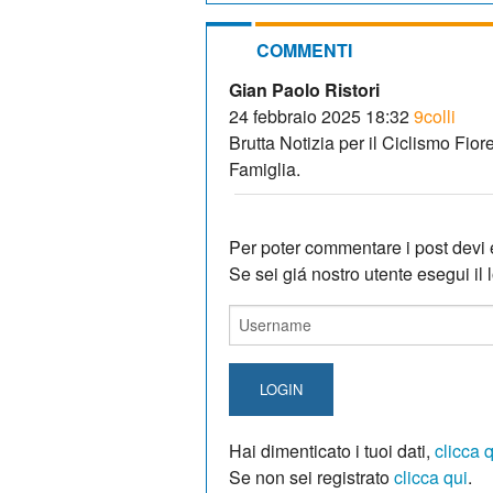
COMMENTI
Gian Paolo Ristori
24 febbraio 2025 18:32
9colli
Brutta Notizia per il Ciclismo Fio
Famiglia.
Per poter commentare i post devi e
Se sei giá nostro utente esegui il lo
LOGIN
Hai dimenticato i tuoi dati,
clicca 
Se non sei registrato
clicca qui
.