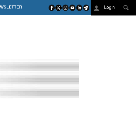
Login
EWSLETTER
 POEL SUI CAMPI ELISI! POGAČAR NELLA STORIA
L TAPPONE DEI TAPPONI
DEJ IN UNA TAPPA PAZZESCA
ETTE INCORONA CARAPAZ
O DI PHILIPSEN SU SCHMID E KOOIJ