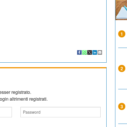
1
2
sser registrato.
gin altrimenti registrati.
3