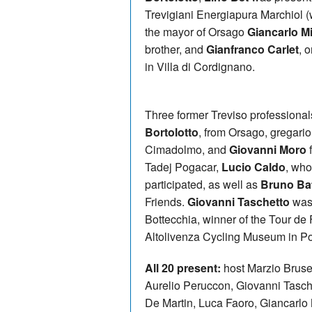
Trevigiani Energiapura Marchiol (wh
the mayor of Orsago
Giancarlo M
brother, and
Gianfranco Carlet
, 
in Villa di Cordignano.
Three former Treviso professionals
Bortolotto
, from Orsago, gregari
Cimadolmo, and
Giovanni Moro
f
Tadej Pogacar,
Lucio Caldo
, who
participated, as well as
Bruno Bat
Friends.
Giovanni Taschetto
was 
Bottecchia, winner of the Tour de
Altolivenza Cycling Museum in Po
All 20 present:
host Marzio Bruseg
Aurelio Peruccon, Giovanni Tasche
De Martin, Luca Faoro, Giancarlo 