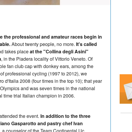
ore the professional and amateur races begin in
able.
About twenty people, no more.
It's called
d takes place
at the "Collina degli Asini"
n
, in the Piadera locality of Vittorio Veneto. Of
able fan club cap with donkey ears, among the
 of professional cycling (1997 to 2012), we
 d'Italia 2008 (four times in the top 10); that year
g Olympics and was seven times in the national
 time trial Italian champion in 2006.
 attended the event.
In addition to the three
ciano Gasparotto and pastry chef Ivan
 a counselor of the Team Continental Uc