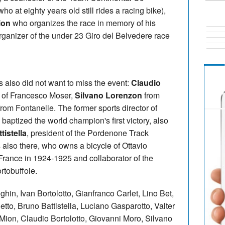
o at eighty years old still rides a racing bike),
ion
who organizes the race in memory of his
organizer of the under 23 Giro del Belvedere race
 also did not want to miss the event:
Claudio
o of Francesco Moser,
Silvano Lorenzon
from
rom Fontanelle. The former sports director of
 baptized the world champion's first victory, also
tistella
, president of the Pordenone Track
also there, who owns a bicycle of Ottavio
 France in 1924-1925 and collaborator of the
rtobuffole.
hin, Ivan Bortolotto, Gianfranco Carlet, Lino Bet,
tto, Bruno Battistella, Luciano Gasparotto, Valter
Mion, Claudio Bortolotto, Giovanni Moro, Silvano