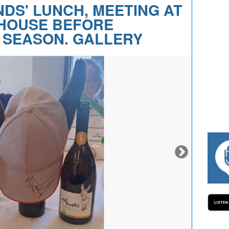
NDS' LUNCH, MEETING AT
 HOUSE BEFORE
 SEASON. GALLERY
#334 CHARLY WEGELIUS, MAURO GIANET