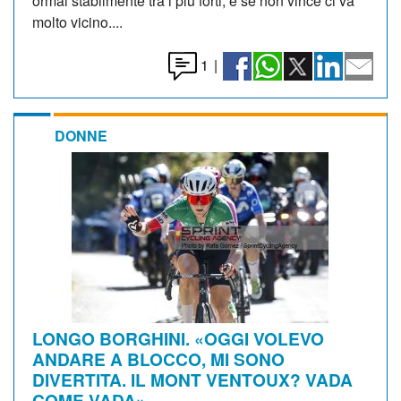
ormai stabilmente tra i più forti, e se non vince ci va
molto vicino....
1
|
DONNE
LONGO BORGHINI. «OGGI VOLEVO
ANDARE A BLOCCO, MI SONO
DIVERTITA. IL MONT VENTOUX? VADA
COME VADA»