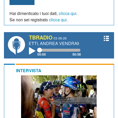
Hai dimenticato i tuoi dati,
clicca qui
.
Se non sei registrato
clicca qui
.
TBRADIO
03-08-26
GIANETTI, ANDREA VENDRAME, FILIPPO FIORELLI
00:00
50:38
INTERVISTA