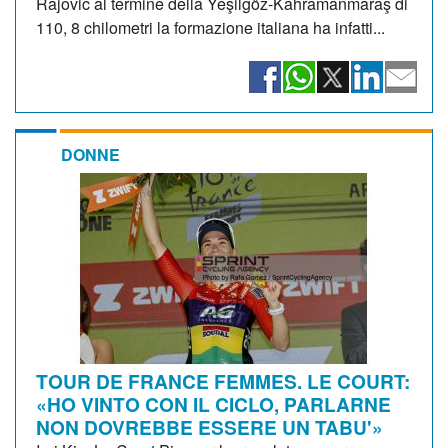
Rajovic al termine della Yeşilgöz-Kahramanmaraş di
110, 8 chilometri la formazione italiana ha infatti...
DONNE
TOUR DE FRANCE FEMMES. LE COURT:
«HO VINTO CON IL CICLO, PARLARNE
NON DOVREBBE ESSERE UN TABU'»