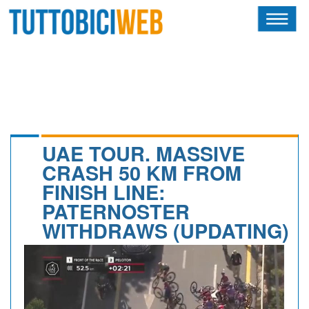
HOME
RIVISTA
SQUADRE
ATLETI
UAE TOUR. MASSIVE
CRASH 50 KM FROM
CALENDARIO
FINISH LINE:
PATERNOSTER
OSCAR
WITHDRAWS (UPDATING)
ALBI D'ORO
NEWSLETTER