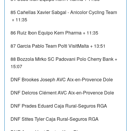
85
Cañellas Xavier
Sabgal - Anicolor Cycling Team
+ 11:35
86
Ruiz Ibon
Equipo Kern Pharma
+ 11:35
87
Garcia Pablo
Team Polti VisitMalta
+ 13:51
88
Bozzola Mirko
SC Padovani Polo Cherry Bank
+
15:07
DNF
Brookes Joseph
AVC Aix-en-Provence Dole
DNF
Delcros Clément
AVC Aix-en-Provence Dole
DNF
Prades Eduard
Caja Rural-Seguros RGA
DNF
Stites Tyler
Caja Rural-Seguros RGA