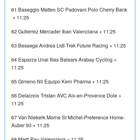
61
Baseggio Matteo
SC Padovani Polo Cherry Bank
+ 11:25
62
Gutierrez Mercader Iban
Valenciana
+ 11:25
63
Bessega Andrea
Lidl-Trek Future Racing
+ 11:25
64
Esparza Unai
Illes Balears Arabay Cycling
+
11:25
65
Gimeno Nil
Equipo Kern Pharma
+ 11:25
66
Delacroix Tristan
AVC Aix-en-Provence Dole
+
11:25
67
Van Niekerk Morne
St Michel-Preference Home-
Auber 93
+ 11:25
68
Marti Pau
Valenciana
+ 11:25