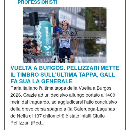
PROFESSIONISTI
VUELTA A BURGOS. PELLIZZARI METTE
IL TIMBRO SULL'ULTIMA TAPPA, GALL
FA SUA LA GENERALE
Parla italiano l'ultima tappa della Vuelta a Burgos
2026. Grazie ad un decisivo allungo portato a 1400
metri dal traguardo, ad aggiudicarsi l'atto conclusivo
della breve corsa spagnola (la Caleruega-Lagunas
de Neila di 137 chilometri) è stato infatti Giulio
Pellizzari (Red...