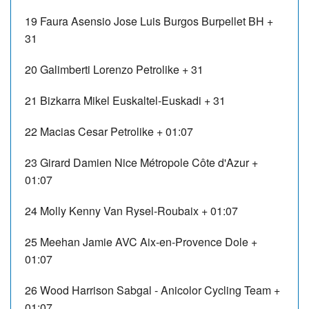
19
Faura Asensio Jose Luis
Burgos Burpellet BH
+
31
20
Galimberti Lorenzo
Petrolike
+ 31
21
Bizkarra Mikel
Euskaltel-Euskadi
+ 31
22
Macias Cesar
Petrolike
+ 01:07
23
Girard Damien
Nice Métropole Côte d'Azur
+
01:07
24
Molly Kenny
Van Rysel-Roubaix
+ 01:07
25
Meehan Jamie
AVC Aix-en-Provence Dole
+
01:07
26
Wood Harrison
Sabgal - Anicolor Cycling Team
+
01:07