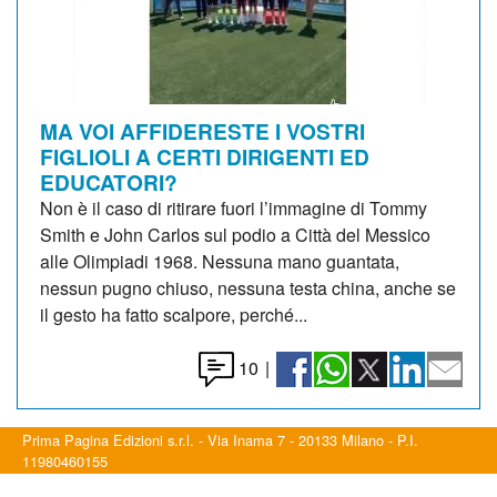
MA VOI AFFIDERESTE I VOSTRI
FIGLIOLI A CERTI DIRIGENTI ED
EDUCATORI?
Non è il caso di ritirare fuori l’immagine di Tommy
Smith e John Carlos sul podio a Città del Messico
alle Olimpiadi 1968. Nessuna mano guantata,
nessun pugno chiuso, nessuna testa china, anche se
il gesto ha fatto scalpore, perché...
10
|
Prima Pagina Edizioni s.r.l. - Via Inama 7 - 20133 Milano - P.I.
11980460155