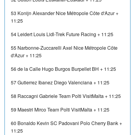
53
Konijn Alexander
Nice Métropole Côte d'Azur
+
11:25
54
Leidert Louis
Lidl-Trek Future Racing
+ 11:25
55
Narbonne-Zuccarelli Axel
Nice Métropole Côte
d'Azur
+ 11:25
56
de la Calle Hugo
Burgos Burpellet BH
+ 11:25
57
Gutierrez Ibanez Diego
Valenciana
+ 11:25
58
Raccagni Gabriele
Team Polti VisitMalta
+ 11:25
59
Maestri Mirco
Team Polti VisitMalta
+ 11:25
60
Bonaldo Kevin
SC Padovani Polo Cherry Bank
+
11:25