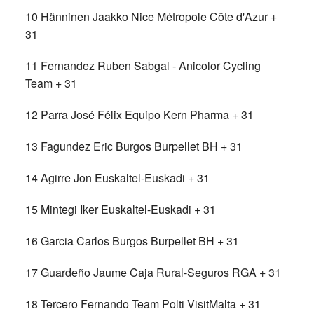
10
Hänninen Jaakko
Nice Métropole Côte d'Azur
+
31
11
Fernandez Ruben
Sabgal - Anicolor Cycling
Team
+ 31
12
Parra José Félix
Equipo Kern Pharma
+ 31
13
Fagundez Eric
Burgos Burpellet BH
+ 31
14
Agirre Jon
Euskaltel-Euskadi
+ 31
15
Mintegi Iker
Euskaltel-Euskadi
+ 31
16
Garcia Carlos
Burgos Burpellet BH
+ 31
17
Guardeño Jaume
Caja Rural-Seguros RGA
+ 31
18
Tercero Fernando
Team Polti VisitMalta
+ 31