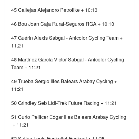
45
Callejas Alejandro
Petrolike
+ 10:13
46
Bou Joan
Caja Rural-Seguros RGA
+ 10:13
47
Guérin Alexis
Sabgal - Anicolor Cycling Team
+
11:21
48
Martinez Garcia Victor
Sabgal - Anicolor Cycling
Team
+ 11:21
49
Trueba Sergio
Illes Balears Arabay Cycling
+
11:21
50
Grindley Seb
Lidl-Trek Future Racing
+ 11:21
51
Curto Pellicer Edgar
Illes Balears Arabay Cycling
+ 11:21
52
Sutton Louis
Euskaltel-Euskadi
+ 11:25