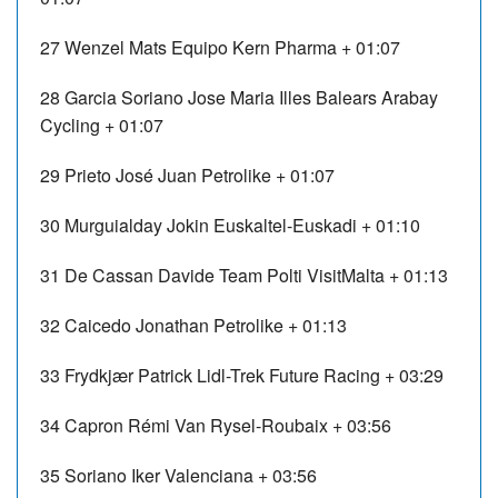
27
Wenzel Mats
Equipo Kern Pharma
+ 01:07
28
Garcia Soriano Jose Maria
Illes Balears Arabay
Cycling
+ 01:07
29
Prieto José Juan
Petrolike
+ 01:07
30
Murguialday Jokin
Euskaltel-Euskadi
+ 01:10
31
De Cassan Davide
Team Polti VisitMalta
+ 01:13
32
Caicedo Jonathan
Petrolike
+ 01:13
33
Frydkjær Patrick
Lidl-Trek Future Racing
+ 03:29
34
Capron Rémi
Van Rysel-Roubaix
+ 03:56
35
Soriano Iker
Valenciana
+ 03:56