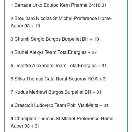
1
Berrade Urko
Equipo Kern Pharma
04:18:31
2
Breuillard Nicolas
St Michel-Preference Home-
Auber 93
+ 10
3
Chumil Sergio
Burgos Burpellet BH
+ 10
4
Brunel Alexys
Team TotalEnergies
+ 27
5
Delettre Alexandre
Team TotalEnergies
+ 31
6
Silva Thomas
Caja Rural-Seguros RGA
+ 31
7
Kudus Merhawi
Burgos Burpellet BH
+ 31
8
Crescioli Ludovico
Team Polti VisitMalta
+ 31
9
Champion Thomas
St Michel-Preference Home-
Auber 93
+ 31