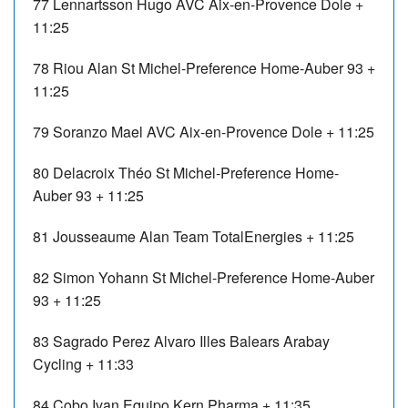
77
Lennartsson Hugo
AVC Aix-en-Provence Dole
+
11:25
78
Riou Alan
St Michel-Preference Home-Auber 93
+
11:25
79
Soranzo Mael
AVC Aix-en-Provence Dole
+ 11:25
80
Delacroix Théo
St Michel-Preference Home-
Auber 93
+ 11:25
81
Jousseaume Alan
Team TotalEnergies
+ 11:25
82
Simon Yohann
St Michel-Preference Home-Auber
93
+ 11:25
83
Sagrado Perez Alvaro
Illes Balears Arabay
Cycling
+ 11:33
84
Cobo Ivan
Equipo Kern Pharma
+ 11:35