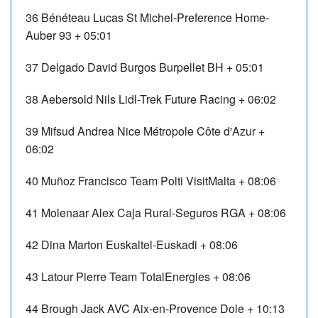
36
Bénéteau Lucas
St Michel-Preference Home-
Auber 93
+ 05:01
37
Delgado David
Burgos Burpellet BH
+ 05:01
38
Aebersold Nils
Lidl-Trek Future Racing
+ 06:02
39
Mifsud Andrea
Nice Métropole Côte d'Azur
+
06:02
40
Muñoz Francisco
Team Polti VisitMalta
+ 08:06
41
Molenaar Alex
Caja Rural-Seguros RGA
+ 08:06
42
Dina Marton
Euskaltel-Euskadi
+ 08:06
43
Latour Pierre
Team TotalEnergies
+ 08:06
44
Brough Jack
AVC Aix-en-Provence Dole
+ 10:13