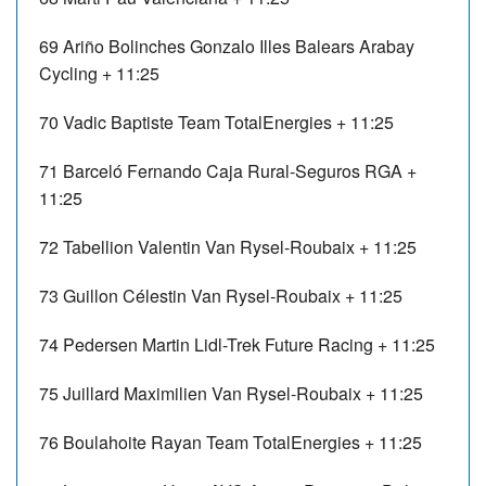
69
Ariño Bolinches Gonzalo
Illes Balears Arabay
Cycling
+ 11:25
70
Vadic Baptiste
Team TotalEnergies
+ 11:25
71
Barceló Fernando
Caja Rural-Seguros RGA
+
11:25
72
Tabellion Valentin
Van Rysel-Roubaix
+ 11:25
73
Guillon Célestin
Van Rysel-Roubaix
+ 11:25
74
Pedersen Martin
Lidl-Trek Future Racing
+ 11:25
75
Juillard Maximilien
Van Rysel-Roubaix
+ 11:25
76
Boulahoite Rayan
Team TotalEnergies
+ 11:25