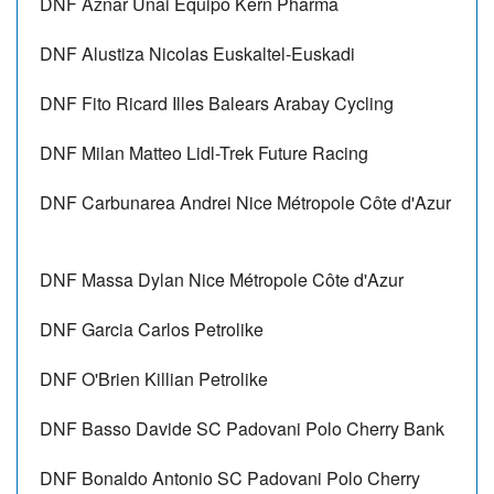
DNF
Aznar Unai
Equipo Kern Pharma
DNF
Alustiza Nicolas
Euskaltel-Euskadi
DNF
Fito Ricard
Illes Balears Arabay Cycling
DNF
Milan Matteo
Lidl-Trek Future Racing
DNF
Carbunarea Andrei
Nice Métropole Côte d'Azur
DNF
Massa Dylan
Nice Métropole Côte d'Azur
DNF
Garcia Carlos
Petrolike
DNF
O'Brien Killian
Petrolike
DNF
Basso Davide
SC Padovani Polo Cherry Bank
DNF
Bonaldo Antonio
SC Padovani Polo Cherry