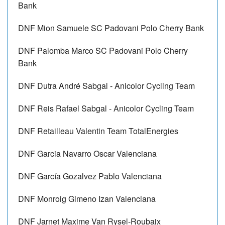
Bank
DNF
Mion Samuele
SC Padovani Polo Cherry Bank
DNF
Palomba Marco
SC Padovani Polo Cherry
Bank
DNF
Dutra André
Sabgal - Anicolor Cycling Team
DNF
Reis Rafael
Sabgal - Anicolor Cycling Team
DNF
Retailleau Valentin
Team TotalEnergies
DNF
Garcia Navarro Oscar
Valenciana
DNF
García Gozalvez Pablo
Valenciana
DNF
Monroig Gimeno Izan
Valenciana
DNF
Jarnet Maxime
Van Rysel-Roubaix