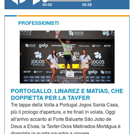
00:00
50:38
PROFESSIONISTI
PORTOGALLO. LINAREZ E MATIAS, CHE
DOPPIETTA PER LA TAVFER
Tre tappe della Volta a Portugal Jogos Santa Casa,
più il prologo d'apertura, e tre finali in volata. Oggi
all'arrivo accanto al Forte Baluarte São João de
Deus a Elvas, la Tavfer-Ovos Matinados-Mortágua è
diventata la quarta squadra a vincere...