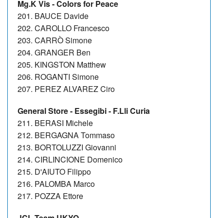
Mg.K Vis - Colors for Peace
201. BAUCE Davide
202. CAROLLO Francesco
203. CARRÒ Simone
204. GRANGER Ben
205. KINGSTON Matthew
206. ROGANTI Simone
207. PEREZ ALVAREZ Ciro
General Store - Essegibi - F.Lli Curia
211. BERASI Michele
212. BERGAGNA Tommaso
213. BORTOLUZZI Giovanni
214. CIRLINCIONE Domenico
215. D'AIUTO Filippo
216. PALOMBA Marco
217. POZZA Ettore
JCL Team UKYO