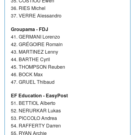
35. COSTIOU Ewen
36. RIES Michel
37. VERRE Alessandro
Groupama - FDJ
41. GERMANI Lorenzo
42. GRÉGOIRE Romain
43. MARTINEZ Lenny
44. BARTHE Cyril
45. THOMPSON Reuben
46. BOCK Max
47. GRUEL Thibaud
EF Education - EasyPost
51. BETTIOL Alberto
52. NERURKAR Lukas
53. PICCOLO Andrea
54. RAFFERTY Darren
55. RYAN Archie