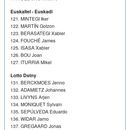
Euskaltel - Euskadi
121. MINTEGI Iker
122. MARTÍN Gotzon
123. BERASATEGI Xabier
124. FOUCHÉ James
125. ISASA Xabier
126. BOU Joan
127. ITURRIA Mikel
Lotto Dstny
131. BERCKMOES Jenno
132. ADAMIETZ Johannes
133. LIVYNS Arjen
134. MONIQUET Sylvain
135. SEPÚLVEDA Eduardo
136. WIDAR Jarno
137. GREGAARD Jonas