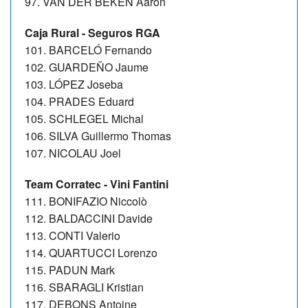
97. VAN DER BEKEN Aaron
Caja Rural - Seguros RGA
101. BARCELÓ Fernando
102. GUARDEÑO Jaume
103. LÓPEZ Joseba
104. PRADES Eduard
105. SCHLEGEL Michal
106. SILVA Guillermo Thomas
107. NICOLAU Joel
Team Corratec - Vini Fantini
111. BONIFAZIO Niccolò
112. BALDACCINI Davide
113. CONTI Valerio
114. QUARTUCCI Lorenzo
115. PADUN Mark
116. SBARAGLI Kristian
117. DEBONS Antoine