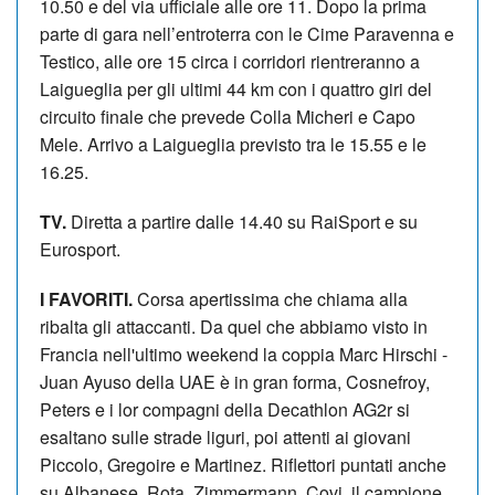
10.50 e del via ufficiale alle ore 11. Dopo la prima
parte di gara nell’entroterra con le Cime Paravenna e
Testico, alle ore 15 circa i corridori rientreranno a
Laigueglia per gli ultimi 44 km con i quattro giri del
circuito finale che prevede Colla Micheri e Capo
Mele. Arrivo a Laigueglia previsto tra le 15.55 e le
16.25.
TV.
Diretta a partire dalle 14.40 su RaiSport e su
Eurosport.
I FAVORITI.
Corsa apertissima che chiama alla
ribalta gli attaccanti. Da quel che abbiamo visto in
Francia nell'ultimo weekend la coppia Marc Hirschi -
Juan Ayuso della UAE è in gran forma, Cosnefroy,
Peters e i lor compagni della Decathlon AG2r si
esaltano sulle strade liguri, poi attenti ai giovani
Piccolo, Gregoire e Martinez. Riflettori puntati anche
su Albanese, Rota, Zimmermann, Covi, il campione