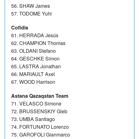
56. SHAW James
57. TODOME Yuhi
Cofidis
61. HERRADA Jesús
62. CHAMPION Thomas
63. OLDANI Stefano
64. GESCHKE Simon
65. LASTRA Jonathan
66. MARIAULT Axel
67. WOOD Harrison
Astana Qazaqstan Team
71. VELASCO Simone
72. BRUSSENSKIY Gleb
73. UMBA Santiago
74. FORTUNATO Lorenzo
75. GAROFOLI Gianmarco