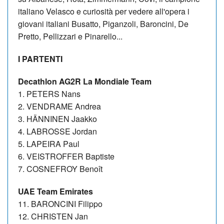
italiano Velasco e curiosità per vedere all'opera i
giovani italiani Busatto, Piganzoli, Baroncini, De
Pretto, Pellizzari e Pinarello...
I PARTENTI
Decathlon AG2R La Mondiale Team
1. PETERS Nans
2. VENDRAME Andrea
3. HÄNNINEN Jaakko
4. LABROSSE Jordan
5. LAPEIRA Paul
6. VEISTROFFER Baptiste
7. COSNEFROY Benoît
UAE Team Emirates
11. BARONCINI Filippo
12. CHRISTEN Jan