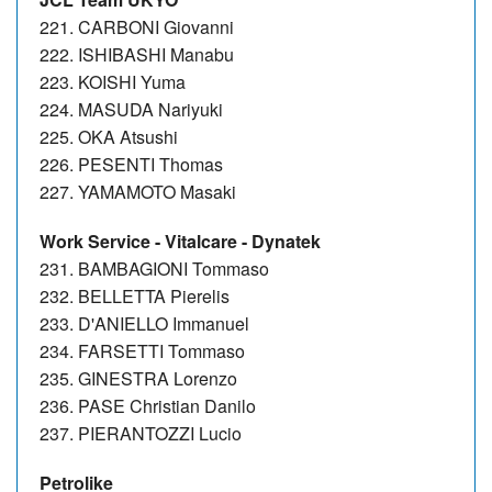
221. CARBONI Giovanni
222. ISHIBASHI Manabu
223. KOISHI Yuma
224. MASUDA Nariyuki
225. OKA Atsushi
226. PESENTI Thomas
227. YAMAMOTO Masaki
Work Service - Vitalcare -
Dynatek
231. BAMBAGIONI Tommaso
232. BELLETTA Pierelis
233. D'ANIELLO Immanuel
234. FARSETTI Tommaso
235. GINESTRA Lorenzo
236. PASE Christian Danilo
237. PIERANTOZZI Lucio
Petrolike