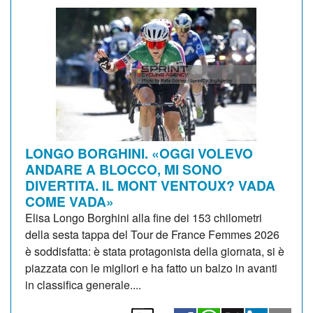
LONGO BORGHINI. «OGGI VOLEVO
ANDARE A BLOCCO, MI SONO
DIVERTITA. IL MONT VENTOUX? VADA
COME VADA»
Elisa Longo Borghini alla fine dei 153 chilometri
della sesta tappa del Tour de France Femmes 2026
è soddisfatta: è stata protagonista della giornata, si è
piazzata con le migliori e ha fatto un balzo in avanti
in classifica generale....