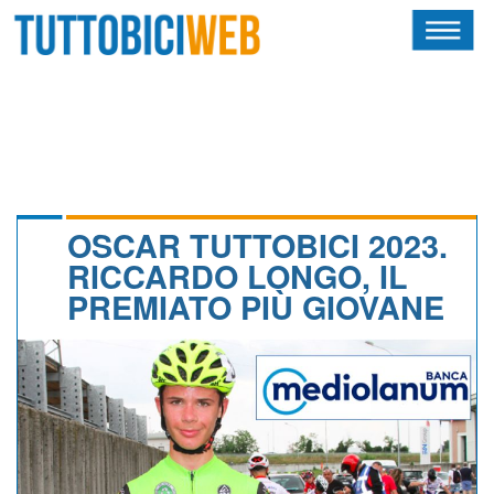
HOME
RIVISTA
SQUADRE
ATLETI
OSCAR TUTTOBICI 2023.
RICCARDO LONGO, IL
CALENDARIO
PREMIATO PIÙ GIOVANE
OSCAR
ALBI D'ORO
NEWSLETTER