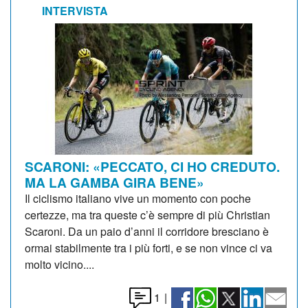
INTERVISTA
SCARONI: «PECCATO, CI HO CREDUTO.
MA LA GAMBA GIRA BENE»
Il ciclismo italiano vive un momento con poche
certezze, ma tra queste c’è sempre di più Christian
Scaroni. Da un paio d’anni il corridore bresciano è
ormai stabilmente tra i più forti, e se non vince ci va
molto vicino....
1
|