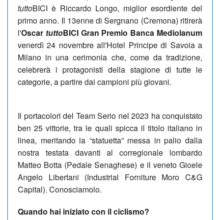
tutto
BICI è Riccardo Longo, miglior esordiente del
primo anno. Il 13enne di Sergnano (Cremona) ritirerà
l'
Oscar
tutto
BICI Gran Premio Banca Mediolanum
venerdì 24 novembre all'Hotel Principe di Savoia a
Milano in una cerimonia che, come da tradizione,
celebrerà i protagonisti della stagione di tutte le
categorie, a partire dai campioni più giovani.
Il portacolori del Team Serio nel 2023 ha conquistato
ben 25 vittorie, tra le quali spicca il titolo italiano in
linea, meritando la “statuetta” messa in palio dalla
nostra testata davanti al corregionale lombardo
Matteo Botta (Pedale Senaghese) e il veneto Gioele
Angelo Libertani (Industrial Forniture Moro C&G
Capital). Conosciamolo.
Quando hai iniziato con il ciclismo?