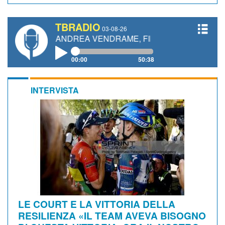
TBRADIO
03-08-26
ETTI, ANDREA VENDRAME, FILIPPO FIORELLI
00:00
50:38
INTERVISTA
LE COURT E LA VITTORIA DELLA
RESILIENZA «IL TEAM AVEVA BISOGNO