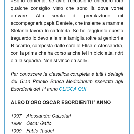
«Sono contento, se avrò l'occasione chiederò loro
qualche consiglio visto che sono là dove vorrei
arrivare. Alla serata di premiazione mi
accompagnerà papà Daniele, che insieme a mamma
Stefania lavora in cartoleria. Se ho raggiunto questo
traguardo lo devo alla mia famiglia (oltre ai genitori e
Riccardo, composta dalle sorelle Elisa e Alessandra,
con la prima che ha corso anche lei in bicicletta, ndr)
e alla squadra. Non si vince da soli».
Per conoscere la classifica completa e tutti i dettagli
del Gran Premio Banca Mediolanum riservato agli
Esordienti del 1° anno
CLICCA QUI
ALBO D'ORO OSCAR ESORDIENTI I° ANNO
1997 Alessandro Calzolari
1998 Oscar Gatto
1999 Fabio Taddei