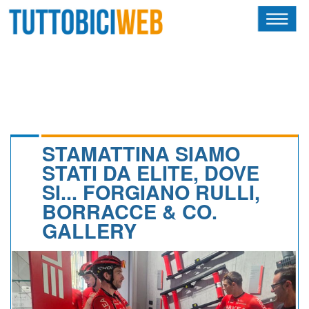
HOME
RIVISTA
SQUADRE
ATLETI
STAMATTINA SIAMO
STATI DA ELITE, DOVE
CALENDARIO
SI... FORGIANO RULLI,
BORRACCE & CO.
OSCAR
GALLERY
ALBI D'ORO
NEWSLETTER